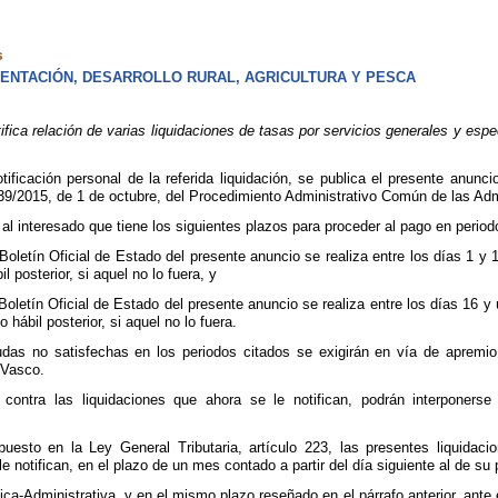
s
ENTACIÓN, DESARROLLO RURAL, AGRICULTURA Y PESCA
ica relación de varias liquidaciones de tasas por servicios generales y esp
otificación personal de la referida liquidación, se publica el presente anunc
 39/2015, de 1 de octubre, del Procedimiento Administrativo Común de las Adm
l interesado que tiene los siguientes plazos para proceder al pago en period
l Boletín Oficial de Estado del presente anuncio se realiza entre los días 1 
l posterior, si aquel no lo fuera, y
 Boletín Oficial de Estado del presente anuncio se realiza entre los días 16 
 hábil posterior, si aquel no lo fuera.
udas no satisfechas en los periodos citados se exigirán en vía de apremi
 Vasco.
contra las liquidaciones que ahora se le notifican, podrán interponerse
puesto en la Ley General Tributaria, artículo 223, las presentes liquidaci
e notifican, en el plazo de un mes contado a partir del día siguiente al de su 
-Administrativa, y en el mismo plazo reseñado en el párrafo anterior, ante