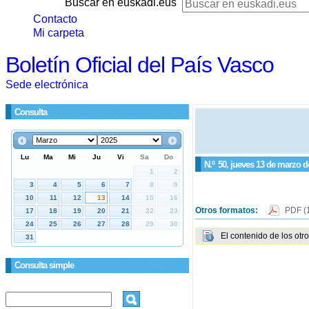
Buscar en euskadi.eus
Contacto
Mi carpeta
Boletín Oficial del País Vasco
Sede electrónica
Consulta
N.º
50
, jueves 13 de marzo d
Otros formatos:
PDF
(
El contenido de los otr
Consulta simple