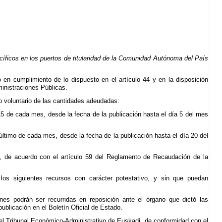
ecíficos en los puertos de titularidad de la Comunidad Autónoma del País
io en cumplimiento de lo dispuesto en el artículo 44 y en la disposición
inistraciones Públicas.
o voluntario de las cantidades adeudadas:
y 15 de cada mes, desde la fecha de la publicación hasta el día 5 del mes
y último de cada mes, desde la fecha de la publicación hasta el día 20 del
o, de acuerdo con el artículo 59 del Reglamento de Recaudación de la
 los siguientes recursos con carácter potestativo, y sin que puedan
ones podrán ser recurridas en reposición ante el órgano que dictó las
publicación en el Boletín Oficial de Estado.
 el Tribunal Económico-Administrativo de Euskadi, de conformidad con el