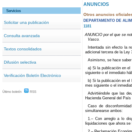
ANUNCIOS
Servicios
Otros anuncios oficiale
DEPARTAMENTO DE ALIM
Solicitar una publicación
1181
ANUNCIO por el que se notif
Consulta avanzada
Vasco.
Intentada sin efecto la n
Textos consolidados
adicional tercera de la Ley
Asimismo, se hace saber a
Difusión selectiva
a) Si la publicación en e
siguiente o el inmediato hábi
Verificación Boletín Electrónico
b) Si la publicación en el
mes siguiente o el inmediato
Último boletín
RSS
Advirtiéndole que las de
Hacienda General del País
Caso de disconformidad 
simultanearse ambos:
1.– Con arreglo a lo dis
liquidaciones que ahora se l
2.– Reclamación Económica