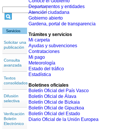
Conoce el Gobierno
Departamentos y entidades
Atención ciudadana
Gobierno abierto
Gardena, portal de transparencia
Servicios
Trámites y servicios
Mi carpeta
Solicitar una
Ayudas y subvenciones
publicación
Contrataciones
Mi pago
Consulta
Meteorología
avanzada
Estado del tráfico
Estadística
Textos
consolidados
Boletines oficiales
Boletín Oficial del País Vasco
Difusión
Boletín Oficial de Álava
selectiva
Boletín Oficial de Bizkaia
Boletín Oficial de Gipuzkoa
Boletín Oficial del Estado
Verificación
Boletín
Diario Oficial de la Unión Europea
Electrónico