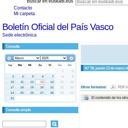
Buscar en euskadi.eus
Contacto
Mi carpeta
Boletín Oficial del País Vasco
Sede electrónica
Consulta
N.º
50
, jueves 13 de marzo d
Otros formatos:
PDF
(
El contenido de los otr
Consulta simple