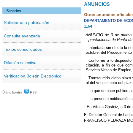
ANUNCIOS
Servicios
Otros anuncios oficiale
DEPARTAMENTO DE ECON
Solicitar una publicación
1164
ANUNCIO de 3 de marzo de 
Consulta avanzada
prestaciones de Renta de
Intentada sin efecto la n
Textos consolidados
octubre, del Procedimiento
Conforme a lo dispuesto 
Difusión selectiva
citación, a fin de que com
Servicio Vasco de Empleo, 
Verificación Boletín Electrónico
Transcurrido dicho plazo 
al del vencimiento del pla
Lo que se hace público pa
Último boletín
RSS
La presente notificación su
En Vitoria-Gasteiz, a 3 de
El Director General de Lanb
FRANCISCO PEDRAZA M