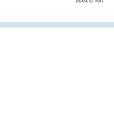
(VÉASE EL .PDF)