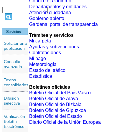
Conoce el Gobierno
Departamentos y entidades
Atención ciudadana
Gobierno abierto
Gardena, portal de transparencia
Servicios
Trámites y servicios
Mi carpeta
Solicitar una
Ayudas y subvenciones
publicación
Contrataciones
Mi pago
Consulta
Meteorología
avanzada
Estado del tráfico
Estadística
Textos
consolidados
Boletines oficiales
Boletín Oficial del País Vasco
Difusión
Boletín Oficial de Álava
selectiva
Boletín Oficial de Bizkaia
Boletín Oficial de Gipuzkoa
Boletín Oficial del Estado
Verificación
Boletín
Diario Oficial de la Unión Europea
Electrónico