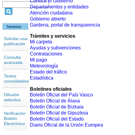
Conoce el Gobierno
Departamentos y entidades
Atención ciudadana
Gobierno abierto
Gardena, portal de transparencia
Servicios
Trámites y servicios
Solicitar una
Mi carpeta
publicación
Ayudas y subvenciones
Contrataciones
Consulta
Mi pago
avanzada
Meteorología
Estado del tráfico
Textos
Estadística
consolidados
Boletines oficiales
Difusión
Boletín Oficial del País Vasco
selectiva
Boletín Oficial de Álava
Boletín Oficial de Bizkaia
Boletín Oficial de Gipuzkoa
Verificación
Boletín
Boletín Oficial del Estado
Electrónico
Diario Oficial de la Unión Europea