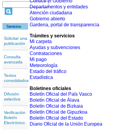
Conoce el Gobierno
Departamentos y entidades
Atención ciudadana
Gobierno abierto
Gardena, portal de transparencia
Servicios
Trámites y servicios
Solicitar una
Mi carpeta
publicación
Ayudas y subvenciones
Contrataciones
Consulta
Mi pago
avanzada
Meteorología
Estado del tráfico
Textos
Estadística
consolidados
Boletines oficiales
Difusión
Boletín Oficial del País Vasco
selectiva
Boletín Oficial de Álava
Boletín Oficial de Bizkaia
Boletín Oficial de Gipuzkoa
Verificación
Boletín
Boletín Oficial del Estado
Electrónico
Diario Oficial de la Unión Europea