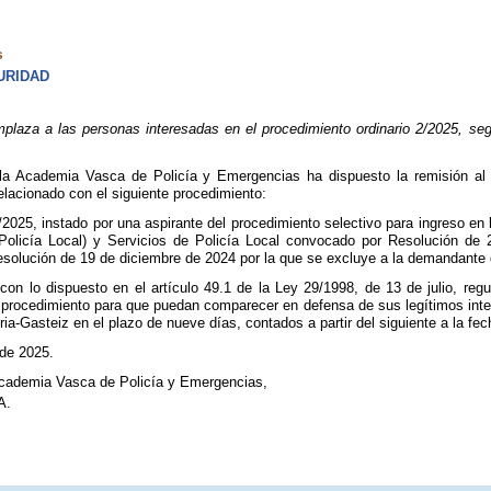
s
URIDAD
aza a las personas interesadas en el procedimiento ordinario 2/2025, segu
la Academia Vasca de Policía y Emergencias ha dispuesto la remisión al J
elacionado con el siguiente procedimiento:
/2025, instado por una aspirante del procedimiento selectivo para ingreso en 
Policía Local) y Servicios de Policía Local convocado por Resolución d
esolución de 19 de diciembre de 2024 por la que se excluye a la demandante d
con lo dispuesto en el artículo 49.1 de la Ley 29/1998, de 13 de julio, reg
 procedimiento para que puedan comparecer en defensa de sus legítimos inter
ria-Gasteiz en el plazo de nueve días, contados a partir del siguiente a la fe
 de 2025.
Academia Vasca de Policía y Emergencias,
A.