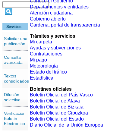
Conoce el Gobierno
Departamentos y entidades
Atención ciudadana
Gobierno abierto
Gardena, portal de transparencia
Servicios
Trámites y servicios
Solicitar una
Mi carpeta
publicación
Ayudas y subvenciones
Contrataciones
Consulta
Mi pago
avanzada
Meteorología
Estado del tráfico
Textos
Estadística
consolidados
Boletines oficiales
Difusión
Boletín Oficial del País Vasco
selectiva
Boletín Oficial de Álava
Boletín Oficial de Bizkaia
Boletín Oficial de Gipuzkoa
Verificación
Boletín
Boletín Oficial del Estado
Electrónico
Diario Oficial de la Unión Europea