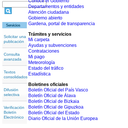
Conoce el Gobierno
Departamentos y entidades
Atención ciudadana
Gobierno abierto
Gardena, portal de transparencia
Servicios
Trámites y servicios
Solicitar una
Mi carpeta
publicación
Ayudas y subvenciones
Contrataciones
Consulta
Mi pago
avanzada
Meteorología
Estado del tráfico
Textos
Estadística
consolidados
Boletines oficiales
Difusión
Boletín Oficial del País Vasco
selectiva
Boletín Oficial de Álava
Boletín Oficial de Bizkaia
Boletín Oficial de Gipuzkoa
Verificación
Boletín
Boletín Oficial del Estado
Electrónico
Diario Oficial de la Unión Europea