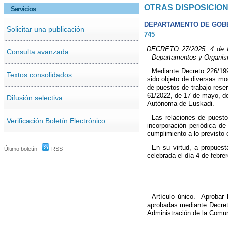
OTRAS DISPOSICIO
Servicios
DEPARTAMENTO DE GOBE
Solicitar una publicación
745
DECRETO 27/2025, 4 de feb
Consulta avanzada
Departamentos y Organis
Mediante Decreto 226/199
Textos consolidados
sido objeto de diversas mo
de puestos de trabajo rese
61/2022, de 17 de mayo, de
Difusión selectiva
Autónoma de Euskadi.
Las relaciones de puesto
Verificación Boletín Electrónico
incorporación periódica de
cumplimiento a lo previsto 
En su virtud, a propuest
Último boletín
RSS
celebrada el día 4 de febre
Artículo único.– Aprobar
aprobadas mediante Decreto
Administración de la Comu