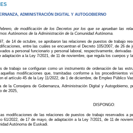
NES
RNANZA, ADMINISTRACIÓN DIGITAL Y AUTOGOBIERNO
rero, de modificación de los Decretos por los que se aprueban las relaci
mos Autónomos de la Administración de la Comunidad Autónoma.
7, de 14 de octubre, se aprobaron las relaciones de puestos de trabajo rese
dificaciones, entre las cuáles se encuentran el Decreto 105/2007, de 26 de 
rvados a personal funcionario y personal laboral, respectivamente, derivada
 adaptación a la Ley 7/2021, de 11 de noviembre, que regula los cuerpos y la
s de trabajo se configuran como un instrumento de ordenación de las estruc
 aquellas modificaciones que, tramitadas conforme a los procedimientos vi
en el artículo 45 de la Ley 11/2022, de 1 de diciembre, de Empleo Público Va
a de la Consejera de Gobernanza, Administración Digital y Autogobierno, 
ro de 2025,
DISPONGO:
 las modificaciones de las relaciones de puestos de trabajo reservados a p
 61/2022, de 17 de mayo, de adaptación a la Ley 7/2021, de 11 de noviembr
nidad Autónoma de Euskadi.