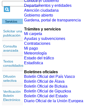
Conoce el Gobierno
Departamentos y entidades
Atención ciudadana
Gobierno abierto
Gardena, portal de transparencia
Servicios
Trámites y servicios
Solicitar una
Mi carpeta
publicación
Ayudas y subvenciones
Contrataciones
Consulta
Mi pago
avanzada
Meteorología
Estado del tráfico
Textos
Estadística
consolidados
Boletines oficiales
Difusión
Boletín Oficial del País Vasco
selectiva
Boletín Oficial de Álava
Boletín Oficial de Bizkaia
Boletín Oficial de Gipuzkoa
Verificación
Boletín
Boletín Oficial del Estado
Electrónico
Diario Oficial de la Unión Europea