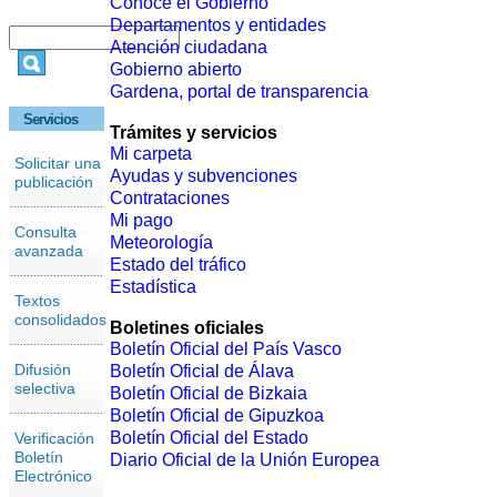
Conoce el Gobierno
Departamentos y entidades
Atención ciudadana
Gobierno abierto
Gardena, portal de transparencia
Servicios
Trámites y servicios
Mi carpeta
Solicitar una
Ayudas y subvenciones
publicación
Contrataciones
Mi pago
Consulta
Meteorología
avanzada
Estado del tráfico
Estadística
Textos
consolidados
Boletines oficiales
Boletín Oficial del País Vasco
Difusión
Boletín Oficial de Álava
selectiva
Boletín Oficial de Bizkaia
Boletín Oficial de Gipuzkoa
Boletín Oficial del Estado
Verificación
Boletín
Diario Oficial de la Unión Europea
Electrónico