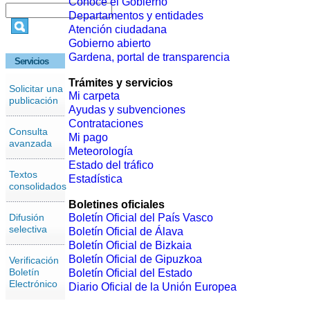
Conoce el Gobierno
Departamentos y entidades
Atención ciudadana
Gobierno abierto
Gardena, portal de transparencia
Servicios
Trámites y servicios
Solicitar una
Mi carpeta
publicación
Ayudas y subvenciones
Contrataciones
Consulta
Mi pago
avanzada
Meteorología
Estado del tráfico
Textos
Estadística
consolidados
Boletines oficiales
Difusión
Boletín Oficial del País Vasco
selectiva
Boletín Oficial de Álava
Boletín Oficial de Bizkaia
Boletín Oficial de Gipuzkoa
Verificación
Boletín
Boletín Oficial del Estado
Electrónico
Diario Oficial de la Unión Europea