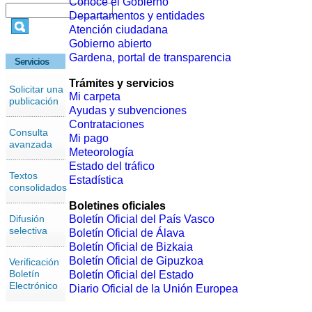
Conoce el Gobierno
Departamentos y entidades
Atención ciudadana
Gobierno abierto
Gardena, portal de transparencia
Servicios
Trámites y servicios
Solicitar una
Mi carpeta
publicación
Ayudas y subvenciones
Contrataciones
Consulta
Mi pago
avanzada
Meteorología
Estado del tráfico
Textos
Estadística
consolidados
Boletines oficiales
Difusión
Boletín Oficial del País Vasco
selectiva
Boletín Oficial de Álava
Boletín Oficial de Bizkaia
Boletín Oficial de Gipuzkoa
Verificación
Boletín
Boletín Oficial del Estado
Electrónico
Diario Oficial de la Unión Europea