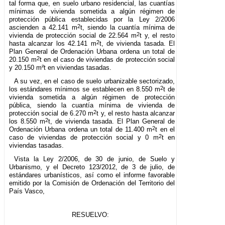
tal forma que, en suelo urbano residencial, las cuantías
mínimas de vivienda sometida a algún régimen de
protección pública establecidas por la Ley 2/2006
2
ascienden a 42.141 m
t, siendo la cuantía mínima de
2
vivienda de protección social de 22.564 m
t y, el resto
2
hasta alcanzar los 42.141 m
t, de vivienda tasada. El
Plan General de Ordenación Urbana ordena un total de
2
20.150 m
t en el caso de viviendas de protección social
y 20.150 m²t en viviendas tasadas.
A su vez, en el caso de suelo urbanizable sectorizado,
2
los estándares mínimos se establecen en 8.550 m
t de
vivienda sometida a algún régimen de protección
pública, siendo la cuantía mínima de vivienda de
2
protección social de 6.270 m
t y, el resto hasta alcanzar
2
los 8.550 m
t, de vivienda tasada. El Plan General de
2
Ordenación Urbana ordena un total de 11.400 m
t en el
2
caso de viviendas de protección social y 0 m
t en
viviendas tasadas.
Vista la Ley 2/2006, de 30 de junio, de Suelo y
Urbanismo, y el Decreto 123/2012, de 3 de julio, de
estándares urbanísticos, así como el informe favorable
emitido por la Comisión de Ordenación del Territorio del
País Vasco,
RESUELVO: