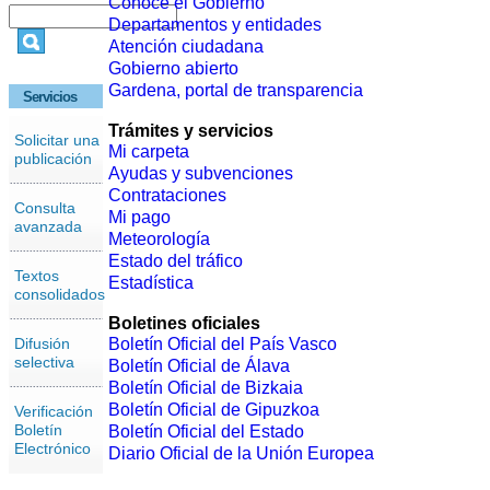
Conoce el Gobierno
Departamentos y entidades
Atención ciudadana
Gobierno abierto
Gardena, portal de transparencia
Servicios
Trámites y servicios
Solicitar una
Mi carpeta
publicación
Ayudas y subvenciones
Contrataciones
Consulta
Mi pago
avanzada
Meteorología
Estado del tráfico
Textos
Estadística
consolidados
Boletines oficiales
Difusión
Boletín Oficial del País Vasco
selectiva
Boletín Oficial de Álava
Boletín Oficial de Bizkaia
Boletín Oficial de Gipuzkoa
Verificación
Boletín
Boletín Oficial del Estado
Electrónico
Diario Oficial de la Unión Europea