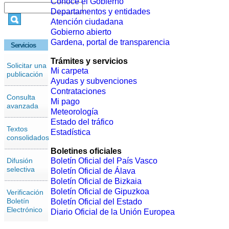
Conoce el Gobierno
Departamentos y entidades
Atención ciudadana
Gobierno abierto
Gardena, portal de transparencia
Servicios
Trámites y servicios
Solicitar una
Mi carpeta
publicación
Ayudas y subvenciones
Contrataciones
Consulta
Mi pago
avanzada
Meteorología
Estado del tráfico
Textos
Estadística
consolidados
Boletines oficiales
Difusión
Boletín Oficial del País Vasco
selectiva
Boletín Oficial de Álava
Boletín Oficial de Bizkaia
Boletín Oficial de Gipuzkoa
Verificación
Boletín
Boletín Oficial del Estado
Electrónico
Diario Oficial de la Unión Europea