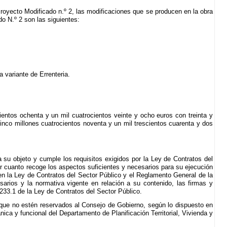
royecto Modificado n.º 2, las modificaciones que se producen en la obra
do N.º 2 son las siguientes:
a variante de Errenteria.
ientos ochenta y un mil cuatrocientos veinte y ocho euros con treinta y
inco millones cuatrocientos noventa y un mil trescientos cuarenta y dos
su objeto y cumple los requisitos exigidos por la Ley de Contratos del
r cuanto recoge los aspectos suficientes y necesarios para su ejecución
 en la Ley de Contratos del Sector Público y el Reglamento General de la
arios y la normativa vigente en relación a su contenido, las firmas y
 233.1 de la Ley de Contratos del Sector Público.
l que no estén reservados al Consejo de Gobierno, según lo dispuesto en
nica y funcional del Departamento de Planificación Territorial, Vivienda y