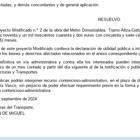
citadas, y demás concordantes y de general aplicación.
RESUELVO:
oyecto Modificado n.º 2 de la obra del Metro Donostialdea. Tramo Altza-Gal
os noventa y un mil trescientos cuarenta y dos euros con cincuenta y siete c
46) meses.
e este proyecto Modificado conlleva la declaración de utilidad pública o int
e los bienes y derechos afectados relacionados en el anexo correspondiente d
finitiva en vía administrativa y contra ella los interesados pueden inte
zo de un mes contado a partir del día siguiente al de la notificación o public
cturas y Transportes.
icas podrán interponer recurso contencioso-administrativo, en el plazo de do
ís Vasco, sin perjuicio de poder efectuar requerimiento previo en la forma y
n contencioso-administrativa.
e septiembre de 2024.
uras del Transporte,
 DE MIGUEL.