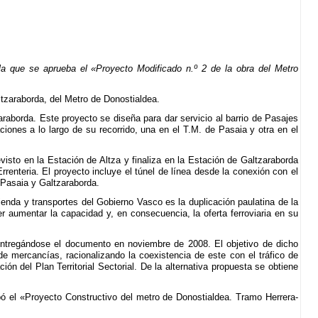
a que se aprueba el «Proyecto Modificado n.º 2 de la obra del Metro
ltzaraborda, del Metro de Donostialdea.
zaraborda. Este proyecto se diseña para dar servicio al barrio de Pasajes
ciones a lo largo de su recorrido, una en el T.M. de Pasaia y otra en el
visto en la Estación de Altza y finaliza en la Estación de Galtzaraborda
rrenteria. El proyecto incluye el túnel de línea desde la conexión con el
e Pasaia y Galtzaraborda.
ienda y transportes del Gobierno Vasco es la duplicación paulatina de la
 aumentar la capacidad y, en consecuencia, la oferta ferroviaria en su
, entregándose el documento en noviembre de 2008. El objetivo de dicho
de mercancías, racionalizando la coexistencia de este con el tráfico de
ón del Plan Territorial Sectorial. De la alternativa propuesta se obtiene
bó el «Proyecto Constructivo del metro de Donostialdea. Tramo Herrera-