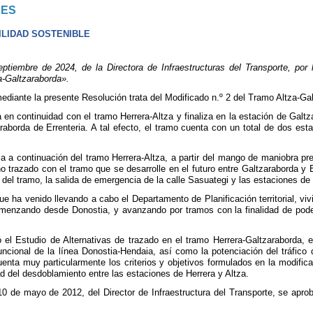
NES
LIDAD SOSTENIBLE
embre de 2024, de la Directora de Infraestructuras del Transporte, por l
a-Galtzaraborda».
diante la presente Resolución trata del Modificado n.º 2 del Tramo Altza-Ga
za en continuidad con el tramo Herrera-Altza y finaliza en la estación de Galt
raborda de Errenteria. A tal efecto, el tramo cuenta con un total de dos esta
ia a continuación del tramo Herrera-Altza, a partir del mango de maniobra pre
o trazado con el tramo que se desarrolle en el futuro entre Galtzaraborda y E
al del tramo, la salida de emergencia de la calle Sasuategi y las estaciones d
e ha venido llevando a cabo el Departamento de Planificación territorial, viv
menzando desde Donostia, y avanzando por tramos con la finalidad de poder
ió el Estudio de Alternativas de trazado en el tramo Herrera-Galtzaraborda
ncional de la línea Donostia-Hendaia, así como la potenciación del tráfico 
enta muy particularmente los criterios y objetivos formulados en la modificaci
d del desdoblamiento entre las estaciones de Herrera y Altza.
0 de mayo de 2012, del Director de Infraestructura del Transporte, se apro