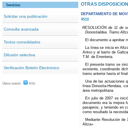
OTRAS DISPOSICIO
Servicios
DEPARTAMENTO DE MOVI
Solicitar una publicación
4510
RESOLUCIÓN de 11 de septi
Consulta avanzada
Donostialdea. Tramo Altz
El documento a aprobar me
Textos consolidados
La línea se inicia en Alt
Antxo y al barrio de Galtza
Difusión selectiva
T.M. de Errenteria.
El presente tramo se inic
Verificación Boletín Electrónico
existente, coordinando dich
tramo anterior hasta el fin
Una de las actuaciones qu
Último boletín
RSS
línea Donostia-Hendaia, co
área metropolitana.
En julio de 2007 se inic
documento era la mejora fu
pasajeros, y teniendo en cu
como resultado la necesida
Mediante Resolución de 1
Altza».