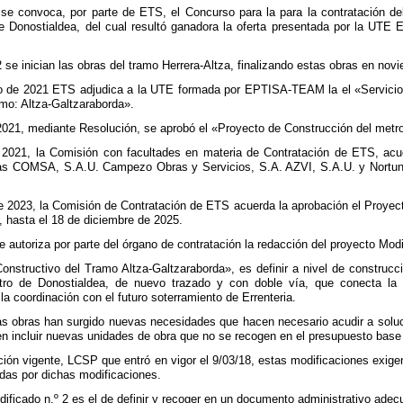
se convoca, por parte de ETS, el Concurso para la para la contratación del
de Donostialdea, del cual resultó ganadora la oferta presentada por la UT
se inician las obras del tramo Herrera-Altza, finalizando estas obras en nov
o de 2021 ETS adjudica a la UTE formada por EPTISA-TEAM la el «Servicio 
mo: Altza-Galtzaraborda».
 2021, mediante Resolución, se aprobó el «Proyecto de Construcción del metr
 2021, la Comisión con facultades en materia de Contratación de ETS, acue
sas COMSA, S.A.U. Campezo Obras y Servicios, S.A. AZVI, S.A.U. y Nortune
 2023, la Comisión de Contratación de ETS acuerda la aprobación el Proyect
, hasta el 18 de diciembre de 2025.
e autoriza por parte del órgano de contratación la redacción del proyecto Mod
onstructivo del Tramo Altza-Galtzaraborda», es definir a nivel de construcci
ro de Donostialdea, de nuevo trazado y con doble vía, que conecta la n
a coordinación con el futuro soterramiento de Errenteria.
las obras han surgido nuevas necesidades que hacen necesario acudir a soluc
n incluir nuevas unidades de obra que no se recogen en el presupuesto base d
ción vigente, LCSP que entró en vigor el 9/03/18, estas modificaciones exige
adas por dichas modificaciones.
dificado n.º 2 es el de definir y recoger en un documento administrativo ad