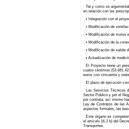
Tal y como se argumentaba
en relación con las prescri
• Integración con el proy
• Modificación de ventila
• Modificación de muros e
• Modificación de la conex
• Modificación de salida 
• Actualización de medici
El Proyecto tiene un pres
cuatro céntimos (53.681.42
euros con cincuenta y siet
El plazo de ejecución con
Los Servicios Técnicos d
Sector Público y por el Re
por contrata; así mismo han
Ley de Contratos de las A
aspectos formales, las base
Este órgano es competente
el artículo 16.2 b) del Dec
Transportes.