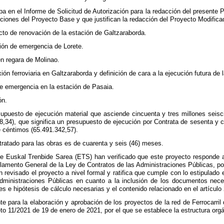
 en el Informe de Solicitud de Autorización para la redacción del presente P
pciones del Proyecto Base y que justifican la redacción del Proyecto Modifica
ecto de renovación de la estación de Galtzaraborda.
ción de emergencia de Lorete.
n regara de Molinao.
ión ferroviaria en Galtzaraborda y definición de cara a la ejecución futura de l
de emergencia en la estación de Pasaia.
ón.
upuesto de ejecución material que asciende cincuenta y tres millones seisc
8,34), que significa un presupuesto de ejecución por Contrata de sesenta y c
e céntimos (65.491.342,57).
tratado para las obras es de cuarenta y seis (46) meses.
e Euskal Trenbide Sarea (ETS) han verificado que este proyecto responde a 
glamento General de la Ley de Contratos de las Administraciones Públicas, po
 revisado el proyecto a nivel formal y ratifica que cumple con lo estipulado
dministraciones Públicas en cuanto a la inclusión de los documentos neces
s e hipótesis de cálculo necesarias y el contenido relacionado en el artículo
 para la elaboración y aprobación de los proyectos de la red de Ferrocarri
reto 11/2021 de 19 de enero de 2021, por el que se establece la estructura orgá