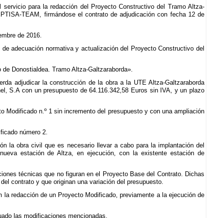
 servicio para la redacción del Proyecto Constructivo del Tramo Altza-
E EPTISA-TEAM, firmándose el contrato de adjudicación con fecha 12 de
iembre de 2016.
de adecuación normativa y actualización del Proyecto Constructivo del
o de Donostialdea. Tramo Altza-Galtzaraborda».
rda adjudicar la construcción de la obra a la UTE Altza-Galtzaraborda
l, S.A con un presupuesto de 64.116.342,58 Euros sin IVA, y un plazo
o Modificado n.º 1 sin incremento del presupuesto y con una ampliación
ificado número 2.
ón la obra civil que es necesario llevar a cabo para la implantación del
ueva estación de Altza, en ejecución, con la existente estación de
iones técnicas que no figuran en el Proyecto Base del Contrato. Dichas
el contrato y que originan una variación del presupuesto.
n la redacción de un Proyecto Modificado, previamente a la ejecución de
ecuado las modificaciones mencionadas.