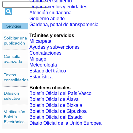
Conoce el Gobierno
Departamentos y entidades
Atención ciudadana
Gobierno abierto
Gardena, portal de transparencia
Servicios
Trámites y servicios
Solicitar una
Mi carpeta
publicación
Ayudas y subvenciones
Contrataciones
Consulta
Mi pago
avanzada
Meteorología
Estado del tráfico
Textos
Estadística
consolidados
Boletines oficiales
Difusión
Boletín Oficial del País Vasco
selectiva
Boletín Oficial de Álava
Boletín Oficial de Bizkaia
Boletín Oficial de Gipuzkoa
Verificación
Boletín
Boletín Oficial del Estado
Electrónico
Diario Oficial de la Unión Europea