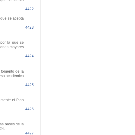
 que se acepta
4422
 que se acepta
4423
por la que se
rsonas mayores
4424
 fomento de la
urso académico
4425
amente el Plan
4426
as bases de la
24.
4427