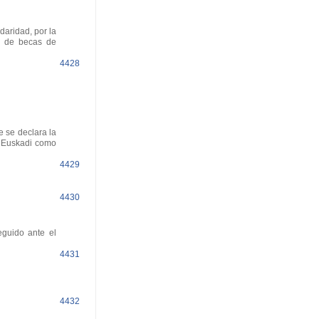
aridad, por la
es de becas de
4428
 se declara la
e Euskadi como
4429
4430
guido ante el
4431
4432