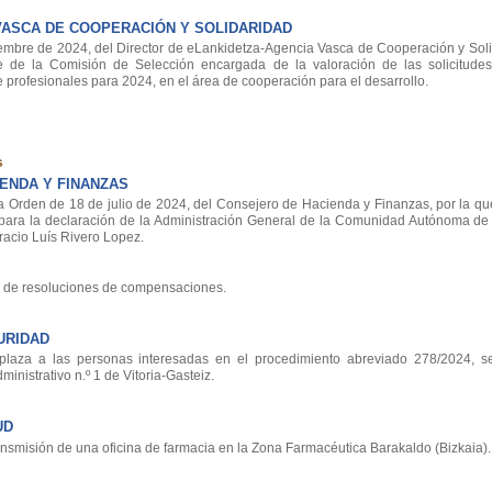
VASCA DE COOPERACIÓN Y SOLIDARIDAD
re de 2024, del Director de eLankidetza-Agencia Vasca de Cooperación y Solid
te de la Comisión de Selección encargada de la valoración de las solicitud
 profesionales para 2024, en el área de cooperación para el desarrollo.
s
ENDA Y FINANZAS
 Orden de 18 de julio de 2024, del Consejero de Hacienda y Finanzas, por la que
 para la declaración de la Administración General de la Comunidad Autónoma d
racio Luís Rivero Lopez.
de resoluciones de compensaciones.
URIDAD
aza a las personas interesadas en el procedimiento abreviado 278/2024, se
nistrativo n.º 1 de Vitoria-Gasteiz.
UD
smisión de una oficina de farmacia en la Zona Farmacéutica Barakaldo (Bizkaia).