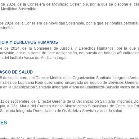
e 2024, de la Consejera de Movilidad Sostenible, por la que se dispone el ce
Movilidad Sostenible.
 2024, de la Consejera de Movilidad Sostenible, por la que se nombra personal 
stenible.
ICIA Y DERECHOS HUMANOS
 de 2024, de la Consejera de Justicia y Derechos Humanos, por la que s
provisión, por el sistema de libre designación, del puesto de trabajo «Subdirecto
a del Instituto Vasco de Medicina Legal.
VASCO DE SALUD
e septiembre, del Director Médico de la Organización Sanitaria Integrada Araba,
onzález de Lopidana Rodríguez como Encargada de Equipo de Servicios Generale
ba en la Organización Sanitaria Integrada Araba de Osakidetza-Servicio vasco de s
de septiembre, del Director Gerente de la Organización Sanitaria Integrada Don
ropia, a Dña. María del Carmen Alonso Alonso como Supervisora de Consultas Exte
Sanitaria Integrada Donostialdea de Osakidetza-Servicio vasco de salud.
NES