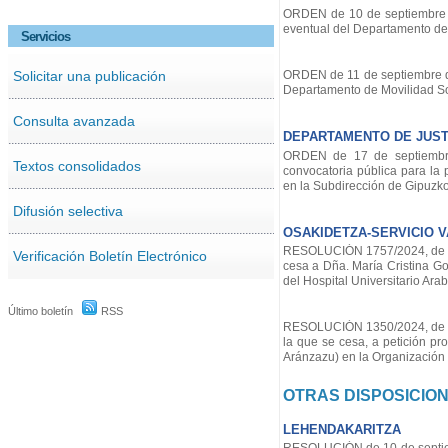
ORDEN de 10 de septiembre d
eventual del Departamento de 
Servicios
Solicitar una publicación
ORDEN de 11 de septiembre de
Departamento de Movilidad So
Consulta avanzada
DEPARTAMENTO DE JUST
ORDEN de 17 de septiembre
Textos consolidados
convocatoria pública para la 
en la Subdirección de Gipuzko
Difusión selectiva
OSAKIDETZA-SERVICIO 
RESOLUCIÓN 1757/2024, de 9 d
Verificación Boletín Electrónico
cesa a Dña. María Cristina G
del Hospital Universitario Ara
Último boletín
RSS
RESOLUCIÓN 1350/2024, de 11 
la que se cesa, a petición p
Aránzazu) en la Organización 
OTRAS DISPOSICIO
LEHENDAKARITZA