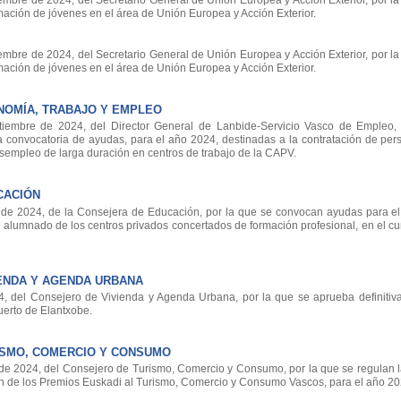
re de 2024, del Secretario General de Unión Europea y Acción Exterior, por la
mación de jóvenes en el área de Unión Europea y Acción Exterior.
re de 2024, del Secretario General de Unión Europea y Acción Exterior, por la
mación de jóvenes en el área de Unión Europea y Acción Exterior.
OMÍA, TRABAJO Y EMPLEO
mbre de 2024, del Director General de Lanbide-Servicio Vasco de Empleo, 
la convocatoria de ayudas, para el año 2024, destinadas a la contratación de pe
sempleo de larga duración en centros de trabajo de la CAPV.
CACIÓN
e 2024, de la Consejera de Educación, por la que se convocan ayudas para el
 alumnado de los centros privados concertados de formación profesional, en el c
ENDA Y AGENDA URBANA
, del Consejero de Vivienda y Agenda Urbana, por la que se aprueba definitiv
erto de Elantxobe.
ISMO, COMERCIO Y CONSUMO
 2024, del Consejero de Turismo, Comercio y Consumo, por la que se regulan l
ón de los Premios Euskadi al Turismo, Comercio y Consumo Vascos, para el año 20