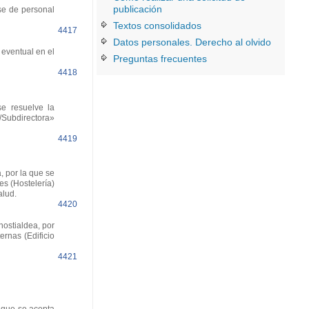
publicación
se de personal
Textos consolidados
4417
Datos personales. Derecho al olvido
eventual en el
Preguntas frecuentes
4418
e resuelve la
r/Subdirectora»
4419
 por la que se
s (Hostelería)
alud.
4420
ostialdea, por
rnas (Edificio
4421