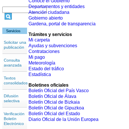
Conoce el Gobierno
Departamentos y entidades
Atención ciudadana
Gobierno abierto
Gardena, portal de transparencia
Servicios
Trámites y servicios
Mi carpeta
Solicitar una
Ayudas y subvenciones
publicación
Contrataciones
Mi pago
Consulta
Meteorología
avanzada
Estado del tráfico
Estadística
Textos
consolidados
Boletines oficiales
Boletín Oficial del País Vasco
Difusión
Boletín Oficial de Álava
selectiva
Boletín Oficial de Bizkaia
Boletín Oficial de Gipuzkoa
Boletín Oficial del Estado
Verificación
Boletín
Diario Oficial de la Unión Europea
Electrónico