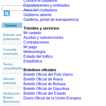
Conoce el Gobierno
Departamentos y entidades
Atención ciudadana
Gobierno abierto
Gardena, portal de transparencia
Servicios
Trámites y servicios
Mi carpeta
Solicitar una
Ayudas y subvenciones
publicación
Contrataciones
Mi pago
Consulta
Meteorología
avanzada
Estado del tráfico
Estadística
Textos
consolidados
Boletines oficiales
Boletín Oficial del País Vasco
Difusión
Boletín Oficial de Álava
selectiva
Boletín Oficial de Bizkaia
Boletín Oficial de Gipuzkoa
Boletín Oficial del Estado
Verificación
Boletín
Diario Oficial de la Unión Europea
Electrónico