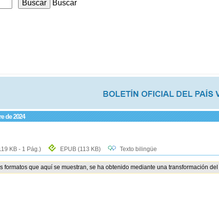
Buscar
re de 2024
119 KB - 1 Pág.)
EPUB
(113 KB)
Texto bilingüe
os formatos que aquí se muestran, se ha obtenido mediante una transformación del 