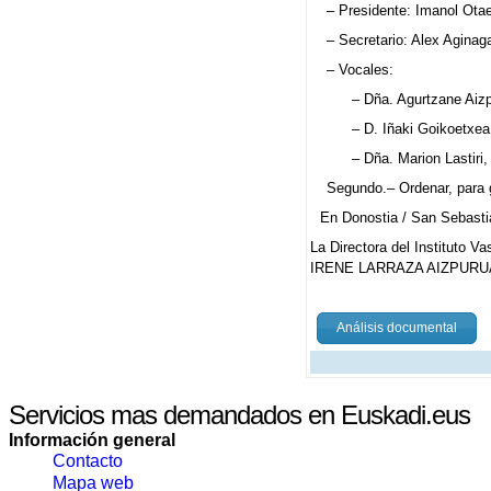
– Presidente: Imanol Otae
– Secretario: Alex Aginag
– Vocales:
– Dña. Agurtzane Aizp
– D. Iñaki Goikoetxea 
– Dña. Marion Lastiri,
Segundo.– Ordenar, para g
En Donostia / San Sebastiá
La Directora del Instituto V
IRENE LARRAZA AIZPURU
Análisis documental
Servicios mas demandados en Euskadi.eus
Información general
Contacto
Mapa web