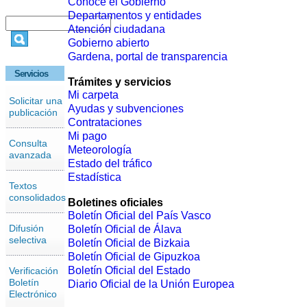
Conoce el Gobierno
Departamentos y entidades
Atención ciudadana
Gobierno abierto
Gardena, portal de transparencia
Servicios
Trámites y servicios
Mi carpeta
Solicitar una
Ayudas y subvenciones
publicación
Contrataciones
Mi pago
Consulta
Meteorología
avanzada
Estado del tráfico
Estadística
Textos
consolidados
Boletines oficiales
Boletín Oficial del País Vasco
Difusión
Boletín Oficial de Álava
selectiva
Boletín Oficial de Bizkaia
Boletín Oficial de Gipuzkoa
Boletín Oficial del Estado
Verificación
Boletín
Diario Oficial de la Unión Europea
Electrónico