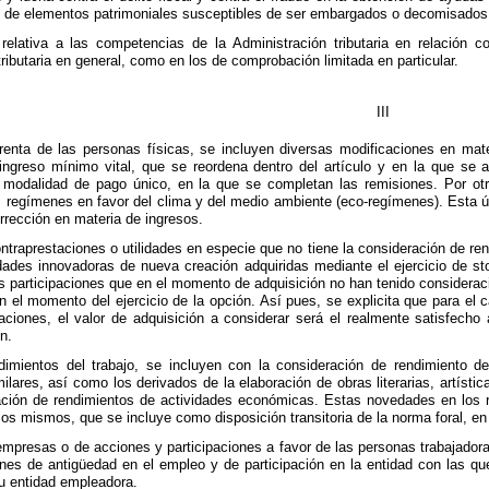
ón de elementos patrimoniales susceptibles de ser embargados o decomisados
relativa a las competencias de la Administración tributaria en relación c
ributaria en general, como en los de comprobación limitada en particular.
III
renta de las personas físicas, se incluyen diversas modificaciones en mate
ngreso mínimo vital, que se reordena dentro del artículo y en la que se a
 modalidad de pago único, en la que se completan las remisiones. Por otra
s regímenes en favor del clima y del medio ambiente (eco-regímenes). Esta 
rección en materia de ingresos.
ontraprestaciones o utilidades en especie que no tiene la consideración de re
idades innovadoras de nueva creación adquiridas mediante el ejercicio de st
s participaciones que en el momento de adquisición no han tenido consideraci
n el momento del ejercicio de la opción. Así pues, se explicita que para el 
paciones, el valor de adquisición a considerar será el realmente satisfecho
n.
imientos del trabajo, se incluyen con la consideración de rendimiento del
ilares, así como los derivados de la elaboración de obras literarias, artísti
ación de rendimientos de actividades económicas. Estas novedades en los r
los mismos, que se incluye como disposición transitoria de la norma foral, e
mpresas o de acciones y participaciones a favor de las personas trabajadora
es de antigüedad en el empleo y de participación en la entidad con las que
u entidad empleadora.