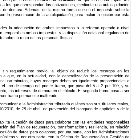
s a los que correspondan las cotizaciones, mediante una autoliquidación
eses de demora. Además, de la misma forma que en el impuesto sobre la
on la presentación de la autoliquidación, para incluir la opción por esta
dades la adecuación de ambos impuestos a la reforma operada a nivel
ión temporal en ambos impuestos y la disposición adicional reguladora de
o sobre la renta de las personas físicas.
sin requerimiento previo, al objeto de reducir los recargos en los
 a que, en la actualidad, con la generalización de la presentación de
incluso minutos, cuyos recargos deben ser igualmente proporcionales a
el tipo de recargo del primer tramo, que pasa del 5 al 2 por 100, y su
nto, los intereses de demora en el cálculo. El segundo tramo pasa a ser
rcer tramo permanece inalterado.
municar a la Administración tributaria quiénes son sus titulares reales,
 10/2010, de 28 de abril, de prevención del blanqueo de capitales y de la
habilita la cesión de datos para colaborar con las entidades responsables
ión del Plan de recuperación, transformación y resiliencia, en relación
 cesión de datos para colaborar, por una parte, con las Administraciones
 públicas y, por otra parte, con la Oficina de Recuperación y Gestión de