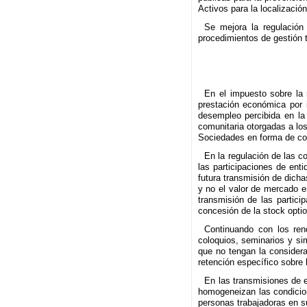
Activos para la localizaci
Se mejora la regulación 
procedimientos de gestión t
En el impuesto sobre la 
prestación económica por i
desempleo percibida en la
comunitaria otorgadas a lo
Sociedades en forma de cor
En la regulación de las c
las participaciones de ent
futura transmisión de dicha
y no el valor de mercado e
transmisión de las partici
concesión de la stock optio
Continuando con los rend
coloquios, seminarios y sim
que no tengan la consider
retención específico sobre 
En las transmisiones de e
homogeneizan las condicion
personas trabajadoras en s