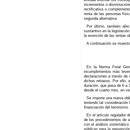
incrementos o disminucione
rectificativa o complemen
renta de las personas físic
segunda alternativa.
Por último, también afe
sustantivo en la legislació
la exención de las rentas o
A continuación se muestra
En la Norma Foral Gener
incumplimientos más leves.
declaraciones a través de 
dichos retrasos. Por ello,
duración, que pasa de 6 a 
desde el cuarto mes, en ve
Se impone una nueva oblig
teniendo tal consideración 
financiación del terrorismo.
En el artículo regulador 
de los procedimientos de a
con el análisis sistemátic
públicas para la prevención