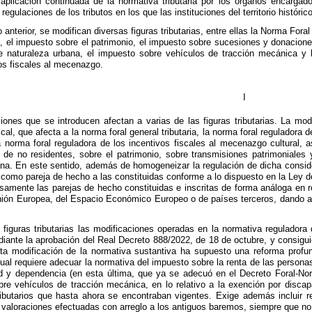
plicación continuada de la normativa tributaria por los órganos encargad
regulaciones de los tributos en los que las instituciones del territorio históri
anterior, se modifican diversas figuras tributarias, entre ellas la Norma Foral
 el impuesto sobre el patrimonio, el impuesto sobre sucesiones y donacione
e naturaleza urbana, el impuesto sobre vehículos de tracción mecánica y l
vos fiscales al mecenazgo.
I
ones que se introducen afectan a varias de las figuras tributarias. La mod
cal, que afecta a la norma foral general tributaria, la norma foral reguladora d
 norma foral reguladora de los incentivos fiscales al mecenazgo cultural, 
 de no residentes, sobre el patrimonio, sobre transmisiones patrimoniales
ana. En este sentido, además de homogeneizar la regulación de dicha consider
r como pareja de hecho a las constituidas conforme a lo dispuesto en la Ley 
samente las parejas de hecho constituidas e inscritas de forma análoga en
ón Europea, del Espacio Económico Europeo o de países terceros, dando así
figuras tributarias las modificaciones operadas en la normativa reguladora d
iante la aprobación del Real Decreto 888/2022, de 18 de octubre, y consigui
ta modificación de la normativa sustantiva ha supuesto una reforma profun
al requiere adecuar la normativa del impuesto sobre la renta de las personas fí
d y dependencia (en esta última, que ya se adecuó en el Decreto Foral-Nor
re vehículos de tracción mecánica, en lo relativo a la exención por disca
tributarios que hasta ahora se encontraban vigentes. Exige además incluir re
as valoraciones efectuadas con arreglo a los antiguos baremos, siempre que n