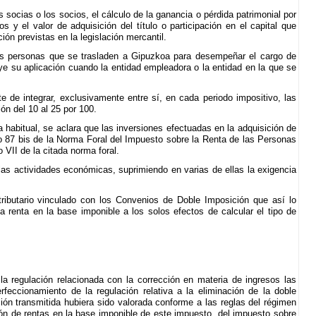
 socias o los socios, el cálculo de la ganancia o pérdida patrimonial por
s y el valor de adquisición del título o participación en el capital que
n previstas en la legislación mercantil.
 las personas que se trasladen a Gipuzkoa para desempeñar el cargo de
ye su aplicación cuando la entidad empleadora o la entidad en la que se
e de integrar, exclusivamente entre sí, en cada periodo impositivo, las
ón del 10 al 25 por 100.
da habitual, se aclara que las inversiones efectuadas en la adquisición de
ulo 87 bis de la Norma Foral del Impuesto sobre la Renta de las Personas
 VII de la citada norma foral.
las actividades económicas, suprimiendo en varias de ellas la exigencia
tributario vinculado con los Convenios de Doble Imposición que así lo
la renta en la base imponible a los solos efectos de calcular el tipo de
a regulación relacionada con la corrección en materia de ingresos las
eccionamiento de la regulación relativa a la eliminación de la doble
ción transmitida hubiera sido valorada conforme a las reglas del régimen
ción de rentas en la base imponible de este impuesto, del impuesto sobre