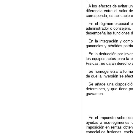
A los efectos de evitar u
diferencia entre el valor d
corresponda, es aplicable e
En el régimen especial p
administrador o consejero,
desempeña las funciones de
En la integración y compe
ganancias y pérdidas patri
En la deducción por invers
los equipos aptos para la p
Físicas, no darán derecho a
Se homogeneiza la forma d
de que la inversión se efec
Se añade una disposición
determinen, y que tiene po
gravamen.
En el impuesto sobre soc
ayudas a eco-regímenes ci
imposición en rentas obteni
especial de fusiones, escis