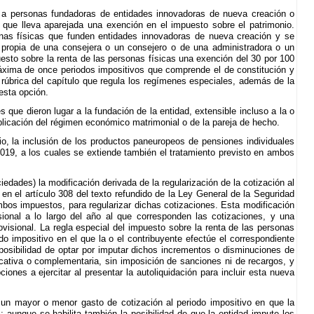
do a personas fundadoras de entidades innovadoras de nueva creación o
y que lleva aparejada una exención en el impuesto sobre el patrimonio.
sonas físicas que funden entidades innovadoras de nueva creación y se
a propia de una consejera o un consejero o de una administradora o un
puesto sobre la renta de las personas físicas una exención del 30 por 100
máxima de once periodos impositivos que comprende el de constitución y
a rúbrica del capítulo que regula los regímenes especiales, además de la
 esta opción.
que dieron lugar a la fundación de la entidad, extensible incluso a la o
licación del régimen económico matrimonial o de la pareja de hecho.
io, la inclusión de los productos paneuropeos de pensiones individuales
019, a los cuales se extiende también el tratamiento previsto en ambos
edades) la modificación derivada de la regularización de la cotización al
n el artículo 308 del texto refundido de la Ley General de la Seguridad
bos impuestos, para regularizar dichas cotizaciones. Esta modificación
ional a lo largo del año al que corresponden las cotizaciones, y una
ovisional. La regla especial del impuesto sobre la renta de las personas
do impositivo en el que la o el contribuyente efectúe el correspondiente
a posibilidad de optar por imputar dichos incrementos o disminuciones de
icativa o complementaria, sin imposición de sanciones ni de recargos, y
ones a ejercitar al presentar la autoliquidación para incluir esta nueva
 un mayor o menor gasto de cotización al periodo impositivo en que la
 aunque se habilita también la posibilidad de que la entidad impute los