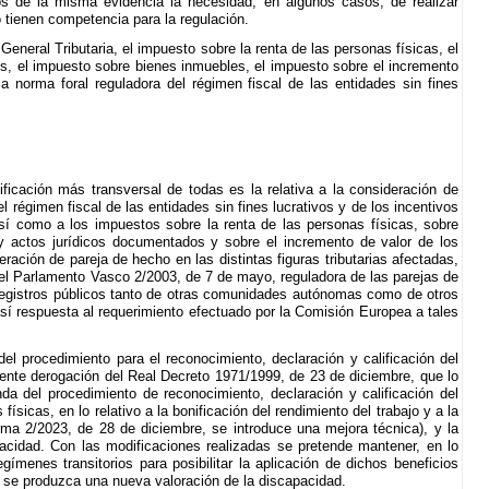
os de la misma evidencia la necesidad, en algunos casos, de realizar
co tienen competencia para la regulación.
 General Tributaria, el impuesto sobre la renta de las personas físicas, el
s, el impuesto sobre bienes inmuebles, el impuesto sobre el incremento
a norma foral reguladora del régimen fiscal de las entidades sin fines
ificación más transversal de todas es la relativa a la consideración de
el régimen fiscal de las entidades sin fines lucrativos y de los incentivos
así como a los impuestos sobre la renta de las personas físicas, sobre
 y actos jurídicos documentados y sobre el incremento de valor de los
ación de pareja de hecho en las distintas figuras tributarias afectadas,
del Parlamento Vasco 2/2003, de 7 de mayo, reguladora de las parejas de
 registros públicos tanto de otras comunidades autónomas como de otros
 respuesta al requerimiento efectuado por la Comisión Europea a tales
el procedimiento para el reconocimiento, declaración y calificación del
ente derogación del Real Decreto 1971/1999, de 23 de diciembre, que lo
da del procedimiento de reconocimiento, declaración y calificación del
sicas, en lo relativo a la bonificación del rendimiento del trabajo y a la
ma 2/2023, de 28 de diciembre, se introduce una mejora técnica), y la
pacidad. Con las modificaciones realizadas se pretende mantener, en lo
gímenes transitorios para posibilitar la aplicación de dichos beneficios
o se produzca una nueva valoración de la discapacidad.