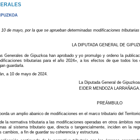
NERALES
GIPUZKOA
 de mayo, por la que se aprueban determinadas modificaciones tributarias 
LA DIPUTADA GENERAL DE GIPU
s Generales de Gipuzkoa han aprobado y yo promulgo y ordeno la publicaci
ificaciones tributarias para el año 2024», a los efectos de que todos los
gan guardarla.
án, a 10 de mayo de 2024.
La Diputada General de Gipuzkoa
EIDER MENDOZA LARRAÑAGA
PREÁMBULO
borda un amplio abanico de modificaciones en el marco tributario del Territori
de la normativa tributaria a las modificaciones operadas en otros ámbitos nor
nas al sistema tributario que, directa o tangencialmente, inciden en la regu
os cambios, a fin de guardar su coherencia y estructura.