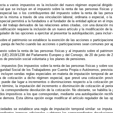
ecta a varios impuestos es la inclusión del nuevo régimen especial dirigi
ial que se incluye en el impuesto sobre la renta de las personas físicas 
 especial las o los contribuyentes del impuesto sobre la renta de las per
n la misma a través de una vinculación laboral, ordinaria o especial, o l
special permitirá a la fundadora o al fundador de la entidad aplicar en el im
os del trabajo derivados de las relaciones antes citadas, con una duración 
odificación requiere la inclusión de un nuevo artículo y la modificación de l
gulador de las opciones a ejercitar al presentar la autoliquidación, para incluir
bre el patrimonio se establece la exención de las acciones o participaciones 
 pareja de hecho cuando las acciones o participaciones sean comunes por ap
esto sobre la renta de las personas físicas y al impuesto sobre el patrimon
 (UE) 2019/1238 del Parlamento Europeo y del Consejo, de 20 de junio de 2
s de previsión social voluntaria y los planes de pensiones.
 impuestos (los impuestos sobre la renta de las personas físicas y sobre soci
uridad Social de los Trabajadores por Cuenta Propia o Autónomos, prevista e
e incluyen sendas reglas especiales en materia de imputación temporal de am
 de cotización a dicho régimen especial, que prevé una cotización provis
ue puede dar lugar a incrementos o disminuciones respecto a la cotización pr
r término, la imputación del incremento o disminución de cotización al perio
a la correspondiente devolución de la cotización. No obstante, se habilita l
odos impositivos a los que correspondan, mediante una autoliquidación rectif
 demora. Esta última opción exige modificar el artículo regulador de las opci
iedades se establece una regla de imputación temporal similar: se imputa
pondientes ingresos adicionales u obtenga las correspondientes devoluciones;