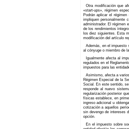
Otra modificación que af
«start-ups», régimen espec
Podrán aplicar el régimen
impliquen personalmente co
administrador. El régimen e
de los rendimientos íntegr
los diez siguientes. Esta m
modificación del artículo re
Además, en el impuesto so
al cónyuge o miembro de la
Igualmente afecta al impu
regulados en el Reglamento
impuestos para las entidade
Asimismo, afecta a varios
Régimen Especial de la Seg
Social. En este sentido, s
responde al nuevo sistema
regularización posterior q
físicas establece, en prime
ingreso adicional u obteng
cotización a aquellos perí
sin devengo de intereses de
opción.
En el impuesto sobre soc
entidad efectúe los corres