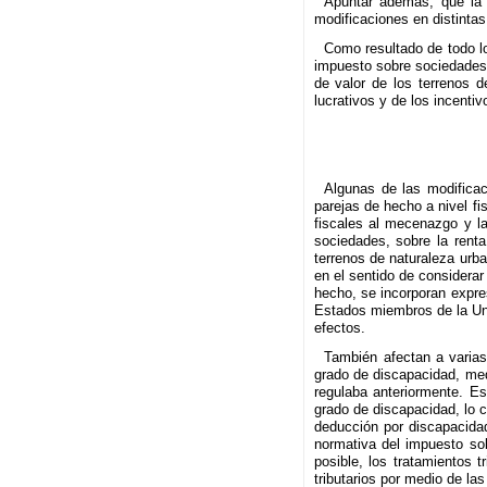
Apuntar además, que la a
modificaciones en distintas 
Como resultado de todo lo 
impuesto sobre sociedades,
de valor de los terrenos d
lucrativos y de los incenti
Algunas de las modificaci
parejas de hecho a nivel fis
fiscales al mecenazgo y la
sociedades, sobre la renta
terrenos de naturaleza urb
en el sentido de considera
hecho, se incorporan expre
Estados miembros de la Uni
efectos.
También afectan a varias 
grado de discapacidad, med
regulaba anteriormente. Es
grado de discapacidad, lo cu
deducción por discapacida
normativa del impuesto sob
posible, los tratamientos 
tributarios por medio de l