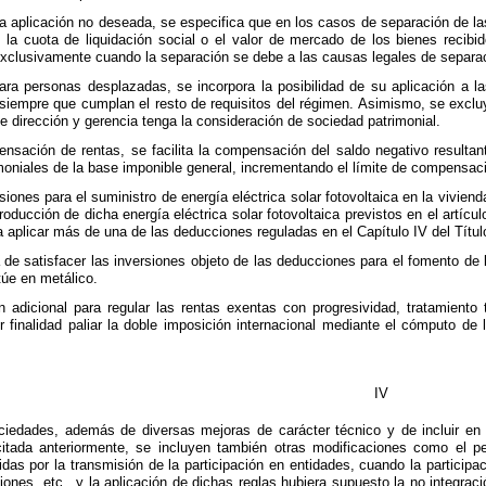
na aplicación no deseada, se especifica que en los casos de separación de las
e la cuota de liquidación social o el valor de mercado de los bienes recibido
xclusivamente cuando la separación se debe a las causas legales de separació
ara personas desplazadas, se incorpora la posibilidad de su aplicación a
 siempre que cumplan el resto de requisitos del régimen. Asimismo, se exclu
 dirección y gerencia tenga la consideración de sociedad patrimonial.
nsación de rentas, se facilita la compensación del saldo negativo resultant
moniales de la base imponible general, incrementando el límite de compensaci
iones para el suministro de energía eléctrica solar fotovoltaica en la vivien
roducción de dicha energía eléctrica solar fotovoltaica previstos en el artíc
 aplicar más de una de las deducciones reguladas en el Capítulo IV del Título
e satisfacer las inversiones objeto de las deducciones para el fomento de 
túe en metálico.
 adicional para regular las rentas exentas con progresividad, tratamiento 
r finalidad paliar la doble imposición internacional mediante el cómputo de 
IV
iedades, además de diversas mejoras de carácter técnico y de incluir en l
tada anteriormente, se incluyen también otras modificaciones como el perf
das por la transmisión de la participación en entidades, cuando la participa
iones, etc., y la aplicación de dichas reglas hubiera supuesto la no integra