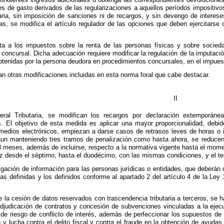
s de gasto derivados de las regularizaciones a aquellos períodos impositivo
taria, sin imposición de sanciones ni de recargos, y sin devengo de inter
as, se modifica el artículo regulador de las opciones que deben ejercitarse c
cta a los impuestos sobre la renta de las personas físicas y sobre socie
n concursal. Dicha adecuación requiere modificar la regulación de la imputac
btenidas por la persona deudora en procedimientos concursales, en el impuest
n otras modificaciones incluidas en esta norma foral que cabe destacar.
II
al Tributaria, se modifican los recargos por declaración extemporánea 
 El objetivo de esta medida es aplicar una mayor proporcionalidad, debido
medios electrónicos, empiezan a darse casos de retrasos leves de horas o 
 aun manteniendo tres tramos de penalización como hasta ahora, se reducen 
3 meses, además de incluirse, respecto a la normativa vigente hasta el mome
z desde el séptimo, hasta el duodécimo, con las mismas condiciones, y el te
ación de información para las personas jurídicas o entidades, que deberán co
las definidas y los definidos conforme al apartado 2 del artículo 4 de la Ley
de la cesión de datos reservados con trascendencia tributaria a terceros, se 
djudicación de contratos y concesión de subvenciones vinculadas a la ejecuc
o de riesgo de conflicto de interés, además de perfeccionar los supuestos de
 y lucha contra el delito fiscal y contra el fraude en la obtención de ayudas