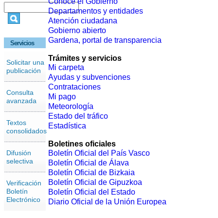
Conoce el Gobierno
Departamentos y entidades
Atención ciudadana
Gobierno abierto
Gardena, portal de transparencia
Servicios
Trámites y servicios
Solicitar una
Mi carpeta
publicación
Ayudas y subvenciones
Contrataciones
Consulta
Mi pago
avanzada
Meteorología
Estado del tráfico
Textos
Estadística
consolidados
Boletines oficiales
Difusión
Boletín Oficial del País Vasco
selectiva
Boletín Oficial de Álava
Boletín Oficial de Bizkaia
Boletín Oficial de Gipuzkoa
Verificación
Boletín
Boletín Oficial del Estado
Electrónico
Diario Oficial de la Unión Europea