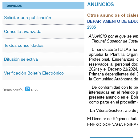
ANUNCIOS
Servicios
Otros anuncios oficiale
Solicitar una publicación
DEPARTAMENTO DE EDU
2935
Consulta avanzada
ANUNCIO por el que se empl
Tribunal Superior de Just
Textos consolidados
El sindicato STEILAS ha i
aprueba la Plantilla Orgá
Difusión selectiva
Profesional, Enseñanzas 
reservados al personal doc
2024) y el Decreto 21/2024
Verificación Boletín Electrónico
Primaria dependientes del 
la Comunidad Autónoma de
De conformidad con lo pre
Último boletín
RSS
interesadas en el referido 
presente anuncio en el Bole
como parte en el procedimi
En Vitoria-Gasteiz, a 5 de 
El Director de Régimen Juríd
ENEKO GOENAGA EGIBAR