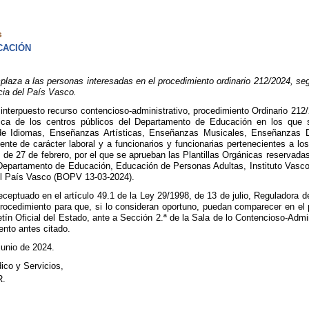
s
CACIÓN
aza a las personas interesadas en el procedimiento ordinario 212/2024, segu
icia del País Vasco.
nterpuesto recurso contencioso-administrativo, procedimiento Ordinario 212/2
nica de los centros públicos del Departamento de Educación en los que s
de Idiomas, Enseñanzas Artísticas, Enseñanzas Musicales, Enseñanzas D
ente de carácter laboral y a funcionarios y funcionarias pertenecientes a
, de 27 de febrero, por el que se aprueban las Plantillas Orgánicas reservad
Departamento de Educación, Educación de Personas Adultas, Instituto Vasco
l País Vasco (BOPV 13-03-2024).
ceptuado en el artículo 49.1 de la Ley 29/1998, de 13 de julio, Reguladora d
procedimiento para que, si lo consideran oportuno, puedan comparecer en el p
tín Oficial del Estado, ante a Sección 2.ª de la Sala de lo Contencioso-Admin
ento antes citado.
junio de 2024.
ico y Servicios,
.