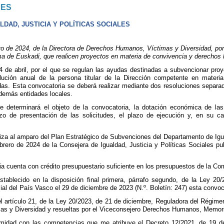
NES
DAD, JUSTICIA Y POLÍTICAS SOCIALES
e 2024, de la Directora de Derechos Humanos, Víctimas y Diversidad, por 
 de Euskadi, que realicen proyectos en materia de convivencia y derechos
4 de abril, por el que se regulan las ayudas destinadas a subvencionar pro
lución anual de la persona titular de la Dirección competente en mater
as. Esta convocatoria se deberá realizar mediante dos resoluciones separada
demás entidades locales.
se determinará el objeto de la convocatoria, la dotación económica de la
azo de presentación de las solicitudes, el plazo de ejecución y, en su 
iza al amparo del Plan Estratégico de Subvenciones del Departamento de Igua
rero de 2024 de la Consejera de Igualdad, Justicia y Políticas Sociales p
a cuenta con crédito presupuestario suficiente en los presupuestos de la Co
stablecido en la disposición final primera, párrafo segundo, de la Ley 2
cial del País Vasco el 29 de diciembre de 2023 (N.º. Boletín: 247) esta convo
el artículo 21, de la Ley 20/2023, de 21 de diciembre, Reguladora del Régim
s y Diversidad y resueltas por el Viceconsejero Derechos Humanos, Memori
midad con las competencias que me atribuye el Decreto 12/2021, de 19 de 