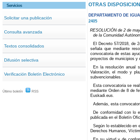
OTRAS DISPOSICIO
Servicios
DEPARTAMENTO DE IGUAL
Solicitar una publicación
2405
RESOLUCIÓN de 2 de mayo d
Consulta avanzada
de la Comunidad Autónoma
El Decreto 57/2018, de 2
Textos consolidados
señala que mediante reso
convocatoria de estas ayud
proyectos de municipios y 
Difusión selectiva
En la resolución anual 
Valoración, el modo y pl
Verificación Boletín Electrónico
subvencionables.
Esta convocatoria se real
mediante Orden de 8 de feb
Último boletín
RSS
Euskadi.eus.
Además, esta convocatori
De conformidad con lo e
publicada en el Boletín Ofi
Según lo establecido en 
Derechos Humanos, Víctima
En su virtud y de confor