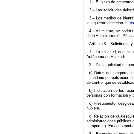
1.– El plazo de presentaci
2.– Las solicitudes deber
3.– Los medios de identif
la siguiente dirección:
https
4.– Asimismo, se podrá tr
de la Administración Públi
Artículo 5.– Solicitudes 
1.– La solicitud, que inc
Autónoma de Euskadi.
2.– Dicha solicitud se ac
a) Datos del programa o 
calendario de realización 
de control que se establezc
b) Indicación de los recu
personas con formación y tr
c) Presupuesto, desglosad
hubiere.
d) Relación de cualesquie
administraciones públicas 
e importes). En caso contr
3.– En cualquier caso, l