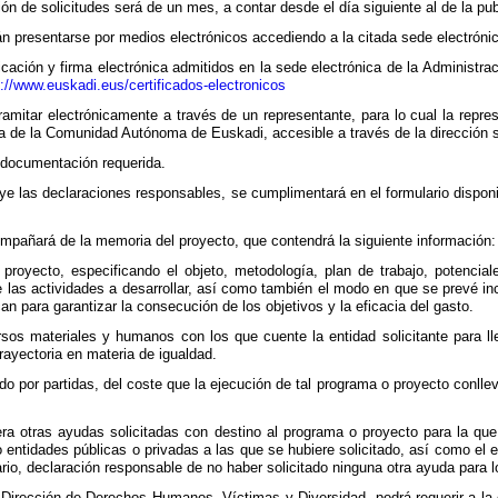
ón de solicitudes será de un mes, a contar desde el día siguiente al de la pub
án presentarse por medios electrónicos accediendo a la citada sede electrón
icación y firma electrónica admitidos en la sede electrónica de la Adminis
://www.euskadi.eus/certificados-electronicos
amitar electrónicamente a través de un representante, para lo cual la repres
ca de la Comunidad Autónoma de Euskadi, accesible a través de la dirección 
y documentación requerida.
luye las declaraciones responsables, se cumplimentará en el formulario dispon
ompañará de la memoria del proyecto, que contendrá la siguiente información:
proyecto, especificando el objeto, metodología, plan de trabajo, potenciale
de las actividades a desarrollar, así como también el modo en que se prevé 
an para garantizar la consecución de los objetivos y la eficacia del gasto.
rsos materiales y humanos con los que cuente la entidad solicitante para l
ayectoria en materia de igualdad.
o por partidas, del coste que la ejecución de tal programa o proyecto conlle
ra otras ayudas solicitadas con destino al programa o proyecto para la que 
o entidades públicas o privadas a las que se hubiere solicitado, así como e
ario, declaración responsable de no haber solicitado ninguna otra ayuda para
a Dirección de Derechos Humanos, Víctimas y Diversidad, podrá requerir a la