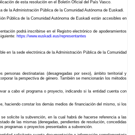
licación de esta resolución en el Boletín Oficial del País Vasco.
ica de la Administración Pública de la Comunidad Autónoma de Euskadi.
tración Pública de la Comunidad Autónoma de Euskadi están accesibles en
entación podrá inscribirse en el Registro electrónico de apoderamientos
siguiente:
https://www.euskadi.eus/representantes
ible en la sede electrónica de la Administración Pública de la Comunidad
s personas destinatarias (desagregadas por sexo), ámbito territorial y
incorporar la perspectiva de género. También se mencionarán los métodos
levar a cabo el programa o proyecto, indicando si la entidad cuenta con
ve, haciendo constar los demás medios de financiación del mismo, si los
se solicite la subvención, en la cual habrá de hacerse referencia a las
l estado de las mismas (denegadas, pendientes de resolución, concedidas
 los programas o proyectos presentados a subvención.
 entidad solicitante cuanta documentación o información complementaria