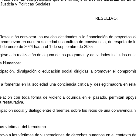
usticia y Políticas Sociales,
RESUELVO:
 Resolución convocar las ayudas destinadas a la financiación de proyectos 
promuevan en nuestra sociedad una cultura de convivencia, de respeto de l
 1 de enero de 2024 hasta el 1 de septiembre de 2025.
girse a la realización de alguno de los programas y actividades incluidos en 
os Humanos:
icipación, divulgación o educación social dirigidas a promover el compro
s a fomentar en la sociedad una conciencia crítica y deslegitimadora en rel
lación con toda forma de violencia ocurrida en el pasado, permitan apoyar 
a restaurativa.
cipación social y diálogo entre diferentes sobre los retos de una convivencia 
as víctimas del terrorismo.
poyo a las víctimas de vulneraciones de derechos humanos en el contexto de l