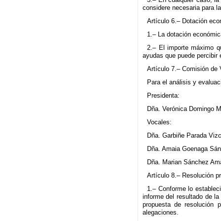
considere necesaria para la
Artículo 6.– Dotación ec
1.– La dotación económic
2.– El importe máximo qu
ayudas que puede percibir 
Artículo 7.– Comisión de 
Para el análisis y evalua
Presidenta:
Dña. Verónica Domingo Ma
Vocales:
Dña. Garbiñe Parada Vizca
Dña. Amaia Goenaga Sánch
Dña. Marian Sánchez Amad
Artículo 8.– Resolución pr
1.– Conforme lo establec
informe del resultado de l
propuesta de resolución p
alegaciones.