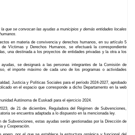
la que se convocan las ayudas a municipios y demás entidades locales
 humanos.
yectos en materia de convivencia y derechos humanos, en su artículo 5
ia de Víctimas y Derechos Humanos, se efectuará la correspondiente
s, una destinada a los proyectos de entidades privadas y la otra a los
s ayudas, se designará a las personas integrantes de la Comisión de
caso, el importe máximo de cada uno de los programas o actividades
ldad, Justicia y Políticas Sociales para el período 2024-2027, aprobado
ublicado en el espacio que corresponde a dicho Departamento en la web
munidad Autónoma de Euskadi para el ejercicio 2024.
0/2023, de 21 de diciembre, Reguladora del Régimen de Subvenciones,
catoria se encuentra adaptada a lo dispuesto en la mencionada ley.
en de Subvenciones, estas ayudas serán gestionadas por la Dirección de
a y Cooperación.
enero, por el que se establece la estructura orgánica y funcional del