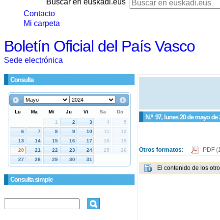
Buscar en euskadi.eus
Contacto
Mi carpeta
Boletín Oficial del País Vasco
Sede electrónica
Consulta
N.º
97
, lunes 20 de mayo de 
Otros formatos:
PDF
(
El contenido de los otr
Consulta simple