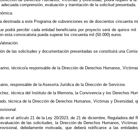
 adecuada comprensión, evaluación y tramitación de la solicitud presentada.
onómica.
a destinada a este Programa de subvenciones es de doscientos cincuenta mil
e podrá percibir cada entidad beneficiaria por proyecto será de quince mil
en esta convocatoria pueda superar los cincuenta mil (50.000) euros.
Valoración.
ción de las solicitudes y documentación presentadas se constituirá una Comis
rino, técnico/a responsable de la Dirección de Derechos Humanos, Víctimas
ino, responsable de la Asesoría Jurídica de la Dirección de Servicios.
ez, técnica del Instituto de la Memoria, la Convivencia y los Derechos Hu
o, técnica de la Dirección de Derechos Humanos, Víctimas y Diversidad, que 
ovisional.
ido en el artículo 21 de la Ley 20/2023, de 21 de diciembre, Reguladora de
a evaluación de las solicitudes, la Dirección de Derechos Humanos, Víctimas
rovisional, debidamente motivada, que deberá notificarse a las entidad