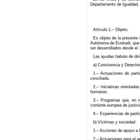
Departamento de Igualdad, J
Artículo 1.– Objeto.
Es objeto de la presente
Autónoma de Euskadi, que 
ser desarrollados desde el
Las ayudas habrán de diri
a) Convivencia y Derech
1.– Actuaciones de part
conciliada.
2.– Iniciativas orientada
humanos.
3.– Programas que, en re
corriente europea de justici
4.– Experiencias de parti
b) Víctimas y sociedad:
1.– Acciones de apoyo a l
2.– Actuaciones para el a