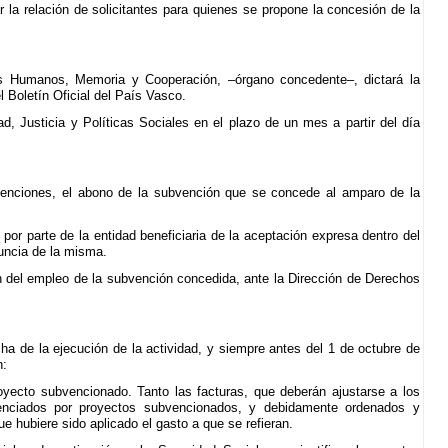
 la relación de solicitantes para quienes se propone la concesión de la
hos Humanos, Memoria y Cooperación, –órgano concedente–, dictará la
l Boletín Oficial del País Vasco.
ad, Justicia y Políticas Sociales en el plazo de un mes a partir del día
venciones, el abono de la subvención que se concede al amparo de la
or parte de la entidad beneficiaria de la aceptación expresa dentro del
uncia de la misma.
ión del empleo de la subvención concedida, ante la Dirección de Derechos
a de la ejecución de la actividad, y siempre antes del 1 de octubre de
n:
proyecto subvencionado. Tanto las facturas, que deberán ajustarse a los
erenciados por proyectos subvencionados, y debidamente ordenados y
 hubiere sido aplicado el gasto a que se refieran.