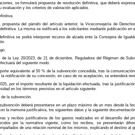
iones, se formulará propuesta de resolución definitiva, que deberá expresar
 evaluación y los criterios de valoración aplicados.
finitiva.
 propuesta del párrafo del artículo anterior, la Viceconsejería de Derec
definitiva. La misma se notificará a los solicitantes mediante publicación en e
definitiva se podrá interponer recurso de alzada ente la Consejera de Iguald
ión.
ago.
.4 de la Ley 20/2023, de 21 de diciembre, Reguladora del Régimen de Sub
efectuará del siguiente modo:
porte equivalente al 50 % de la subvención concedida, tras la comunicación p
 la notificación de su concesión, en caso de no aceptación, se entenderá ren
25, por el importe resultante de la liquidación efectuada, tras la justificac
dad en los términos previstos en el artículo siguiente.
n de la subvención.
la subvención deberá presentarse en un plazo máximo de un mes desde la fech
con la memoria justificativa, los siguientes datos y la siguiente documentació
uras y recibos justificativos de los gastos realizados en el desarrollo del 
blecidos por la normativa vigente, como los recibos, se presentarán dif
mpañados de una relación nominal de los mismos, explicando el destino al que