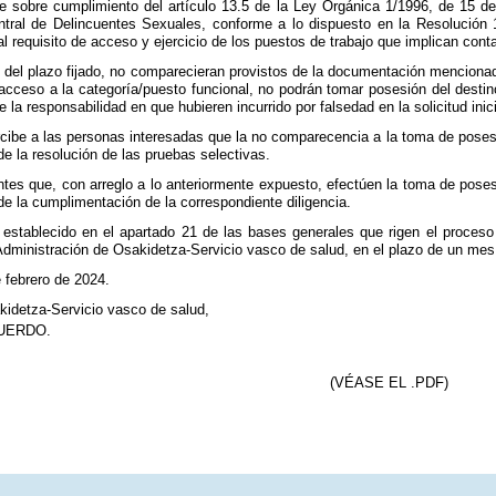
 sobre cumplimiento del artículo 13.5 de la Ley Orgánica 1/1996, de 15 de 
entral de Delincuentes Sexuales, conforme a lo dispuesto en la Resolución
l requisito de acceso y ejercicio de los puestos de trabajo que implican con
o del plazo fijado, no comparecieran provistos de la documentación menciona
l acceso a la categoría/puesto funcional, no podrán tomar posesión del desti
e la responsabilidad en que hubieren incurrido por falsedad en la solicitud inici
be a las personas interesadas que la no comparecencia a la toma de posesión,
e la resolución de las pruebas selectivas.
tes que, con arreglo a lo anteriormente expuesto, efectúen la toma de posesi
 de la cumplimentación de la correspondiente diligencia.
 establecido en el apartado 21 de las bases generales que rigen el proceso 
dministración de Osakidetza-Servicio vasco de salud, en el plazo de un mes c
e febrero de 2024.
kidetza-Servicio vasco de salud,
UERDO.
(VÉASE EL .PDF)