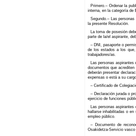
Primero.– Ordenar la publ
interna, en la categoría d
Segundo.– Las personas ad
la presente Resolución.
La toma de posesión deber
parte de la/el aspirante, d
– DNI, pasaporte o permi
de los estados a los que, 
trabajadores/as.
Las personas aspirantes q
documentos que acrediten e
deberán presentar declara
expensas o está a su cargo
– Certificado de Colegiac
– Declaración jurada o pr
ejercicio de funciones públi
Las personas aspirantes 
hallarse inhabilitadas o e
empleo público.
– Documento de reconoci
Osakidetza-Servicio vasco 