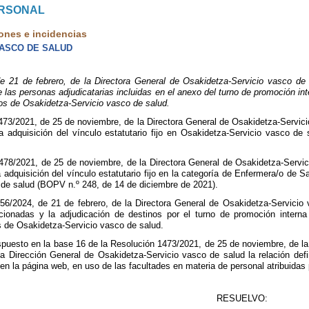
ERSONAL
ones e incidencias
VASCO DE SALUD
1 de febrero, de la Directora General de Osakidetza-Servicio vasco de 
 de las personas adjudicatarias incluidas en el anexo del turno de promoción i
os de Osakidetza-Servicio vasco de salud.
73/2021, de 25 de noviembre, de la Directora General de Osakidetza-Servici
la adquisición del vínculo estatutario fijo en Osakidetza-Servicio vasco
478/2021, de 25 de noviembre, de la Directora General de Osakidetza-Servic
a adquisición del vínculo estatutario fijo en la categoría de Enfermera/o de 
de salud (BOPV n.º 248, de 14 de diciembre de 2021).
6/2024, de 21 de febrero, de la Directora General de Osakidetza-Servicio v
cionadas y la adjudicación de destinos por el turno de promoción intern
s de Osakidetza-Servicio vasco de salud.
spuesto en la base 16 de la Resolución 1473/2021, de 25 de noviembre, de la
 la Dirección General de Osakidetza-Servicio vasco de salud la relación def
en la página web, en uso de las facultades en materia de personal atribuidas p
RESUELVO: