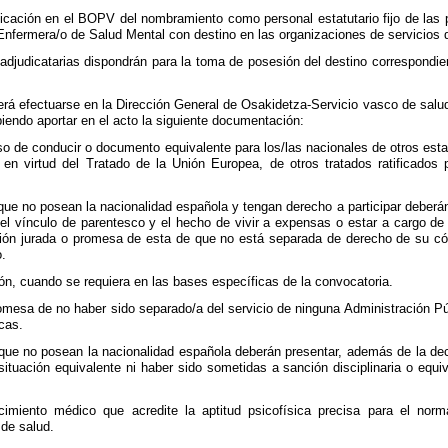
icación en el BOPV del nombramiento como personal estatutario fijo de las p
e Enfermera/o de Salud Mental con destino en las organizaciones de servicios
judicatarias dispondrán para la toma de posesión del destino correspondiente
á efectuarse en la Dirección General de Osakidetza-Servicio vasco de salud, 
ebiendo aportar en el acto la siguiente documentación:
so de conducir o documento equivalente para los/las nacionales de otros e
en virtud del Tratado de la Unión Europea, de otros tratados ratificados 
ue no posean la nacionalidad española y tengan derecho a participar deberán
l vínculo de parentesco y el hecho de vivir a expensas o estar a cargo de
ción jurada o promesa de esta de que no está separada de derecho de su có
.
ión, cuando se requiera en las bases específicas de la convocatoria.
omesa de no haber sido separado/a del servicio de ninguna Administración Públi
cas.
que no posean la nacionalidad española deberán presentar, además de la decl
n situación equivalente ni haber sido sometidas a sanción disciplinaria o eq
miento médico que acredite la aptitud psicofísica precisa para el norm
de salud.