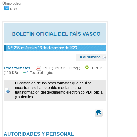
Último boletín
RSS
N.º
236
, miércoles 13 de diciembre de 2023
Ir al sumario
Otros formatos:
PDF
(129 KB - 1 Pág.)
EPUB
(116 KB)
Texto bilingüe
El contenido de los otros formatos que aquí se
muestran, se ha obtenido mediante una
transformación del documento electrónico PDF oficial
y auténtico
AUTORIDADES Y PERSONAL