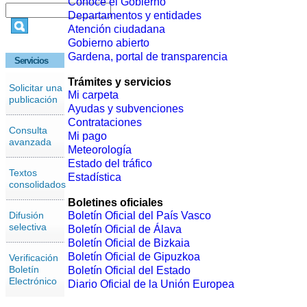
Conoce el Gobierno
Departamentos y entidades
Atención ciudadana
Gobierno abierto
Gardena, portal de transparencia
Servicios
Trámites y servicios
Solicitar una
Mi carpeta
publicación
Ayudas y subvenciones
Contrataciones
Consulta
Mi pago
avanzada
Meteorología
Estado del tráfico
Textos
Estadística
consolidados
Boletines oficiales
Difusión
Boletín Oficial del País Vasco
selectiva
Boletín Oficial de Álava
Boletín Oficial de Bizkaia
Boletín Oficial de Gipuzkoa
Verificación
Boletín
Boletín Oficial del Estado
Electrónico
Diario Oficial de la Unión Europea