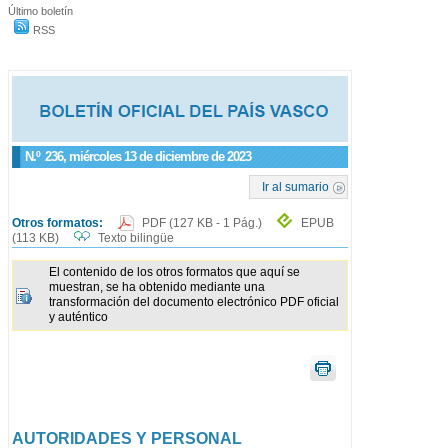
Último boletín
RSS
N.º
236
, miércoles 13 de diciembre de 2023
Ir al sumario
Otros formatos:
PDF
(127 KB - 1 Pág.)
EPUB
(113 KB)
Texto bilingüe
El contenido de los otros formatos que aquí se
muestran, se ha obtenido mediante una
transformación del documento electrónico PDF oficial
y auténtico
AUTORIDADES Y PERSONAL