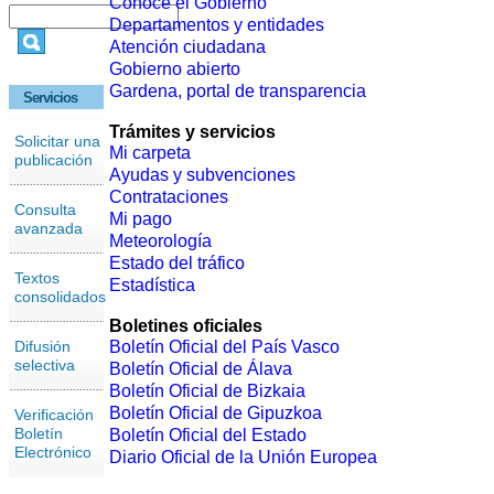
Conoce el Gobierno
Departamentos y entidades
Atención ciudadana
Gobierno abierto
Gardena, portal de transparencia
Servicios
Trámites y servicios
Solicitar una
Mi carpeta
publicación
Ayudas y subvenciones
Contrataciones
Consulta
Mi pago
avanzada
Meteorología
Estado del tráfico
Textos
Estadística
consolidados
Boletines oficiales
Difusión
Boletín Oficial del País Vasco
selectiva
Boletín Oficial de Álava
Boletín Oficial de Bizkaia
Boletín Oficial de Gipuzkoa
Verificación
Boletín
Boletín Oficial del Estado
Electrónico
Diario Oficial de la Unión Europea