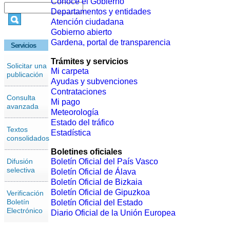
Conoce el Gobierno
Departamentos y entidades
Atención ciudadana
Gobierno abierto
Gardena, portal de transparencia
Servicios
Trámites y servicios
Solicitar una
Mi carpeta
publicación
Ayudas y subvenciones
Contrataciones
Consulta
Mi pago
avanzada
Meteorología
Estado del tráfico
Textos
Estadística
consolidados
Boletines oficiales
Difusión
Boletín Oficial del País Vasco
selectiva
Boletín Oficial de Álava
Boletín Oficial de Bizkaia
Boletín Oficial de Gipuzkoa
Verificación
Boletín
Boletín Oficial del Estado
Electrónico
Diario Oficial de la Unión Europea