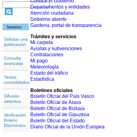
Conoce el Gobierno
Departamentos y entidades
Atención ciudadana
Gobierno abierto
Gardena, portal de transparencia
Servicios
Trámites y servicios
Solicitar una
Mi carpeta
publicación
Ayudas y subvenciones
Contrataciones
Consulta
Mi pago
avanzada
Meteorología
Estado del tráfico
Textos
Estadística
consolidados
Boletines oficiales
Difusión
Boletín Oficial del País Vasco
selectiva
Boletín Oficial de Álava
Boletín Oficial de Bizkaia
Boletín Oficial de Gipuzkoa
Verificación
Boletín
Boletín Oficial del Estado
Electrónico
Diario Oficial de la Unión Europea