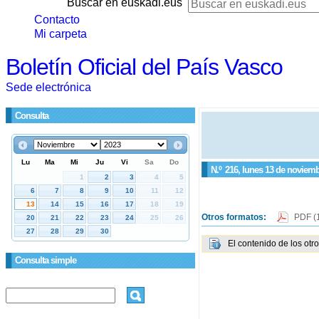
Buscar en euskadi.eus
Contacto
Mi carpeta
Boletín Oficial del País Vasco
Sede electrónica
Consulta
N.º
216
, lunes 13 de noviem
Otros formatos:
PDF
(
El contenido de los otr
Consulta simple