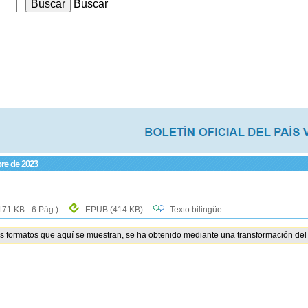
Buscar
bre de 2023
171 KB - 6 Pág.)
EPUB
(414 KB)
Texto bilingüe
os formatos que aquí se muestran, se ha obtenido mediante una transformación del 