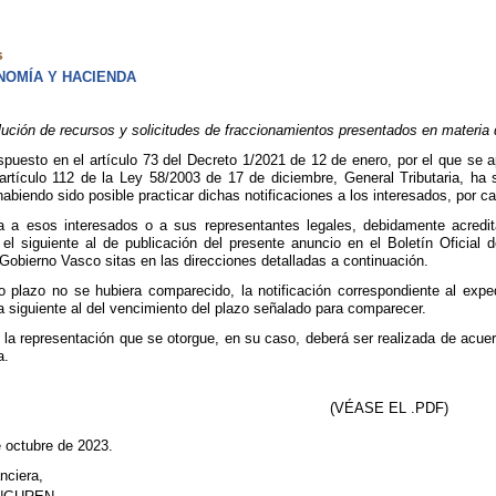
s
OMÍA Y HACIENDA
ón de recursos y solicitudes de fraccionamientos presentados en materia d
spuesto en el artículo 73 del Decreto 1/2021 de 12 de enero, por el que se
artículo 112 de la Ley 58/2003 de 17 de diciembre, General Tributaria, ha s
habiendo sido posible practicar dichas notificaciones a los interesados, por 
a a esos interesados o a sus representantes legales, debidamente acredit
el siguiente al de publicación del presente anuncio en el Boletín Oficial
Gobierno Vasco sitas en las direcciones detalladas a continuación.
o plazo no se hubiera comparecido, la notificación correspondiente al expe
a siguiente al del vencimiento del plazo señalado para comparecer.
a representación que se otorgue, en su caso, deberá ser realizada de acuer
a.
(VÉASE EL .PDF)
e octubre de 2023.
nciera,