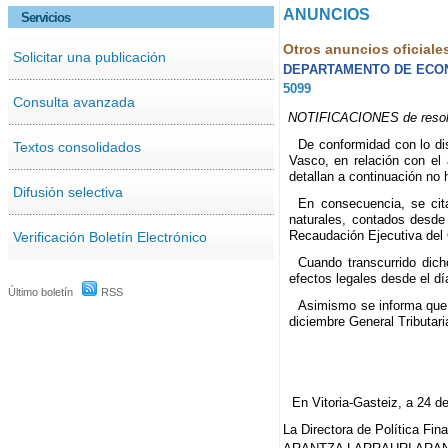
ANUNCIOS
Servicios
Otros anuncios oficiale
Solicitar una publicación
DEPARTAMENTO DE ECON
5099
Consulta avanzada
NOTIFICACIONES de resoluci
De conformidad con lo di
Textos consolidados
Vasco, en relación con el 
detallan a continuación no 
Difusión selectiva
En consecuencia, se cit
naturales, contados desde 
Recaudación Ejecutiva del 
Verificación Boletín Electrónico
Cuando transcurrido dich
efectos legales desde el dí
Último boletín
RSS
Asimismo se informa que l
diciembre General Tributari
En Vitoria-Gasteiz, a 24 d
La Directora de Política Fina