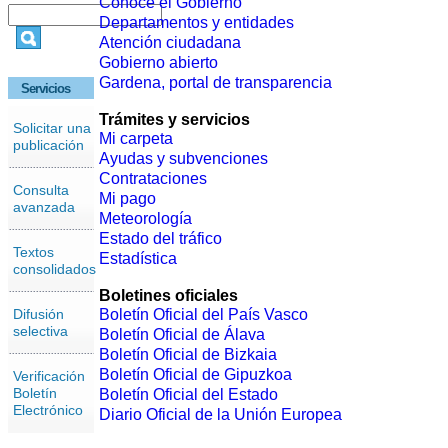
Conoce el Gobierno
Departamentos y entidades
Atención ciudadana
Gobierno abierto
Gardena, portal de transparencia
Servicios
Trámites y servicios
Solicitar una
Mi carpeta
publicación
Ayudas y subvenciones
Contrataciones
Consulta
Mi pago
avanzada
Meteorología
Estado del tráfico
Textos
Estadística
consolidados
Boletines oficiales
Difusión
Boletín Oficial del País Vasco
selectiva
Boletín Oficial de Álava
Boletín Oficial de Bizkaia
Boletín Oficial de Gipuzkoa
Verificación
Boletín
Boletín Oficial del Estado
Electrónico
Diario Oficial de la Unión Europea