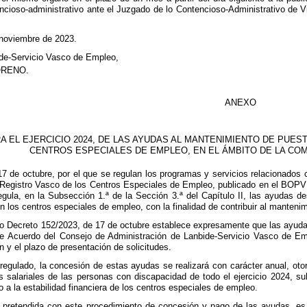
ncioso-administrativo ante el Juzgado de lo Contencioso-Administrativo de Vi
 noviembre de 2023.
ide-Servicio Vasco de Empleo,
ORENO.
ANEXO
A EL EJERCICIO 2024, DE LAS AYUDAS AL MANTENIMIENTO DE PUE
CENTROS ESPECIALES DE EMPLEO, EN EL ÁMBITO DE LA CO
17 de octubre, por el que se regulan los programas y servicios relacionados
egistro Vasco de los Centros Especiales de Empleo, publicado en el BOPV d
regula, en la Subsección 1.ª de la Sección 3.ª del Capítulo II, las ayudas d
 los centros especiales de empleo, con la finalidad de contribuir al manteni
tado Decreto 152/2023, de 17 de octubre establece expresamente que las ayud
 Acuerdo del Consejo de Administración de Lanbide-Servicio Vasco de Emp
n y el plazo de presentación de solicitudes.
regulado, la concesión de estas ayudas se realizará con carácter anual, ot
es salariales de las personas con discapacidad de todo el ejercicio 2024,
a la estabilidad financiera de los centros especiales de empleo.
ad pretendida con este procedimiento de concesión y pago de las ayudas, es 