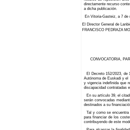
directamente recurso conte
a dicha publicación.
En Vitoria-Gasteiz, a 7 de
El Director General de Lanb
FRANCISCO PEDRAZA M
CONVOCATORIA, PAR
El Decreto 152/2023, de 
Autónoma de Euskadi y el R
y vigencia indefinida que 
discapacidad contratadas en
En su artículo 39, el ci
serán convocadas mediante
destinados a su financiació
Tal y como se encuentra 
para financiar de los cost
contribuyendo de este modo 
Para alcanzar la finalid