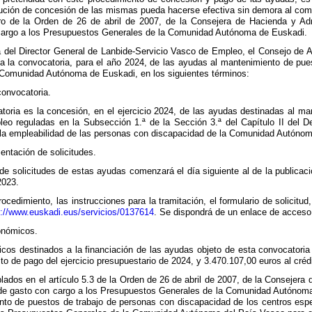
olución de concesión de las mismas pueda hacerse efectiva sin demora al comi
ro de la Orden de 26 de abril de 2007, de la Consejera de Hacienda y Admi
cargo a los Presupuestos Generales de la Comunidad Autónoma de Euskadi.
ta del Director General de Lanbide-Servicio Vasco de Empleo, el Consejo de
 la convocatoria, para el año 2024, de las ayudas al mantenimiento de pue
 Comunidad Autónoma de Euskadi, en los siguientes términos:
convocatoria.
atoria es la concesión, en el ejercicio 2024, de las ayudas destinadas al m
eo reguladas en la Subsección 1.ª de la Sección 3.ª del Capítulo II del D
 la empleabilidad de las personas con discapacidad de la Comunidad Autóno
sentación de solicitudes.
de solicitudes de estas ayudas comenzará el día siguiente al de la publicació
2023.
rocedimiento, las instrucciones para la tramitación, el formulario de solici
s://www.euskadi.eus/servicios/0137614
. Se dispondrá de un enlace de acceso
onómicos.
cos destinados a la financiación de las ayudas objeto de esta convocatoria
to de pago del ejercicio presupuestario de 2024, y 3.470.107,00 euros al créd
lados en el artículo 5.3 de la Orden de 26 de abril de 2007, de la Consejera 
de gasto con cargo a los Presupuestos Generales de la Comunidad Autónoma d
to de puestos de trabajo de personas con discapacidad de los centros espe