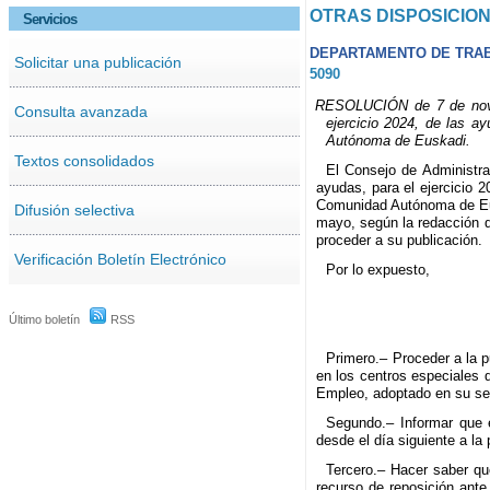
OTRAS DISPOSICIO
Servicios
DEPARTAMENTO DE TRA
Solicitar una publicación
5090
RESOLUCIÓN de 7 de noviem
Consulta avanzada
ejercicio 2024, de las a
Autónoma de Euskadi.
Textos consolidados
El Consejo de Administr
ayudas, para el ejercicio 
Comunidad Autónoma de Eusk
Difusión selectiva
mayo, según la redacción d
proceder a su publicación.
Verificación Boletín Electrónico
Por lo expuesto,
Último boletín
RSS
Primero.– Proceder a la p
en los centros especiales
Empleo, adoptado en su se
Segundo.– Informar que 
desde el día siguiente a la
Tercero.– Hacer saber qu
recurso de reposición ante