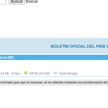
Buscar
bre de 2023
153 KB - 3 Pág.)
EPUB
(119 KB)
Texto bilingüe
os formatos que aquí se muestran, se ha obtenido mediante una transformación del 