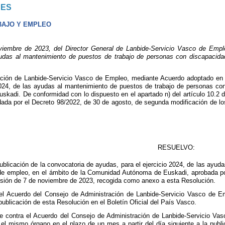
NES
BAJO Y EMPLEO
bre de 2023, del Director General de Lanbide-Servicio Vasco de Empleo,
yudas al mantenimiento de puestos de trabajo de personas con discapacid
ación de Lanbide-Servicio Vasco de Empleo, mediante Acuerdo adoptado en 
2024, de las ayudas al mantenimiento de puestos de trabajo de personas co
adi. De conformidad con lo dispuesto en el apartado n) del artículo 10.2 d
ada por el Decreto 98/2022, de 30 de agosto, de segunda modificación de l
RESUELVO:
ublicación de la convocatoria de ayudas, para el ejercicio 2024, de las ayu
 de empleo, en el ámbito de la Comunidad Autónoma de Euskadi, aprobada po
sión de 7 de noviembre de 2023, recogida como anexo a esta Resolución.
el Acuerdo del Consejo de Administración de Lanbide-Servicio Vasco de Em
 publicación de esta Resolución en el Boletín Oficial del País Vasco.
e contra el Acuerdo del Consejo de Administración de Lanbide-Servicio Vas
 el mismo órgano en el plazo de un mes a partir del día siguiente a la publi