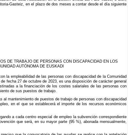
toria-Gasteiz, en el plazo de dos meses a contar desde el día siguiente
STOS DE TRABAJO DE PERSONAS CON DISCAPACIDAD EN LOS
MUNIDAD AUTÓNOMA DE EUSKADI
 con la empleabilidad de las personas con discapacidad de la Comunidad
e fecha 27 de octubre de 2023, es una disposición de carácter general
estinadas a la financiación de los costes salariales de las personas con
miento de sus puestos de trabajo.
as al mantenimiento de puestos de trabajo de personas con discapacidad
leo, en el que se establecerá el importe de los recursos económicos
orgando a cada centro especial de empleo la subvención correspondiente
 subvención que será, en su mayor parte (95 %), abonada mensualmente,
preciso que la convocatoria de las ayudas se realice con la antelación