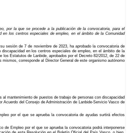
 por la que se procede a la publicación de la convocatoria, para el
ad en los centros especiales de empleo, en el ámbito de la Comunidad
su sesión de 7 de noviembre de 2023, ha aprobado la convocatoria de
n discapacidad en los centros especiales de empleo, en el ámbito de la
e los Estatutos de Lanbide, aprobados por el Decreto 82/2012, de 22 de
os mismos, corresponde al Director General de este organismo autónomo
das al mantenimiento de puestos de trabajo de personas con discapacidad
r Acuerdo del Consejo de Administración de Lanbide-Servicio Vasco de
pleo por el que se aprueba la convocatoria de ayudas surtirá efectos
co de Empleo por el que se aprueba la convocatoria podrá interponerse
cación de esta Resolución en el Boletín Oficial del País Vasco, o bien,