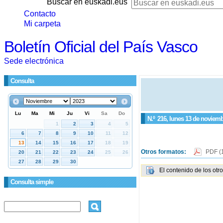
Buscar en euskadi.eus
Contacto
Mi carpeta
Boletín Oficial del País Vasco
Sede electrónica
Consulta
N.º
216
, lunes 13 de noviem
Otros formatos:
PDF
(
El contenido de los otr
Consulta simple