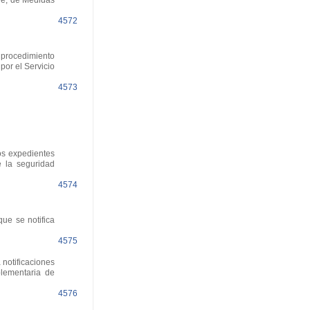
bre, de Medidas
4572
l procedimiento
por el Servicio
4573
os expedientes
e la seguridad
4574
ue se notifica
4575
notificaciones
lementaria de
4576