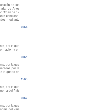
osición de los
ria, de Artes
or Orden de 19
ante concurso-
cados, mediante
4564
te, por la que
formación y en
4565
te, por la que
parados por la
e la guerra de
4566
te, por la que
ónoma del País
4567
te, por la que
tónoma del País