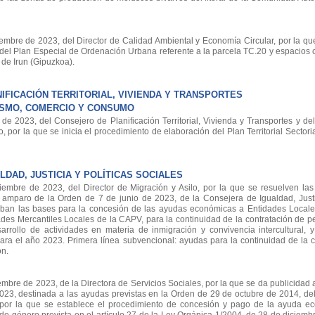
re de 2023, del Director de Calidad Ambiental y Economía Circular, por la que
 del Plan Especial de Ordenación Urbana referente a la parcela TC.20 y espacios 
de Irun (Gipuzkoa).
FICACIÓN TERRITORIAL, VIVIENDA Y TRANSPORTES
ISMO, COMERCIO Y CONSUMO
 2023, del Consejero de Planificación Territorial, Vivienda y Transportes y de
por la que se inicia el procedimiento de elaboración del Plan Territorial Sector
DAD, JUSTICIA Y POLÍTICAS SOCIALES
bre de 2023, del Director de Migración y Asilo, por la que se resuelven las 
amparo de la Orden de 7 de junio de 2023, de la Consejera de Igualdad, Justic
ueban las bases para la concesión de las ayudas económicas a Entidades Local
es Mercantiles Locales de la CAPV, para la continuidad de la contratación de pe
arrollo de actividades en materia de inmigración y convivencia intercultural, y
ara el año 2023. Primera línea subvencional: ayudas para la continuidad de la c
ón.
e de 2023, de la Directora de Servicios Sociales, por la que se da publicidad a
o 2023, destinada a las ayudas previstas en la Orden de 29 de octubre de 2014, d
, por la que se establece el procedimiento de concesión y pago de la ayuda e