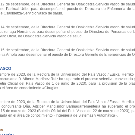
de septiembre, de la Directora General de Osakidetza-Servicio vasco de salud,
ne Paskual Uribe para desempeñar el puesto de Directora de Enfermería de l
de Osakidetza-Servicio vasco de salud.
de septiembre, de la Directora General de Osakidetza-Servicio vasco de salud,
 Luzuriaga Hernández para desempeñar el puesto de Directora de Personas de l
-Alto Urola, de Osakidetza-Servicio vasco de salud.
de septiembre, de la Directora General de Osakidetza-Servicio vasco de salud,
tia Arriola para desempeñar el puesto de Directora Gerente de Emergencias de O
VASCO
re de 2023, de la Rectora de la Universidad del País Vasco / Euskal Herriko U
concursante D. Alberto Martínez Ruiz ha superado el proceso selectivo convocado
ín Oficial del País Vasco de 1 de junio de 2023), para la provisión de la pla
 el área de conocimiento «Cirugía».
re de 2023, de la Rectora de la Universidad del País Vasco / Euskal Herriko U
 concursante Dña. Aitziber Mancisidor Barinagarrementeria ha superado el pro
5 de marzo de 2023 (Boletín Oficial del País Vasco de 22 de marzo de 2023), par
gada en el área de conocimiento «Ingeniería de Sistemas y Automática».
os