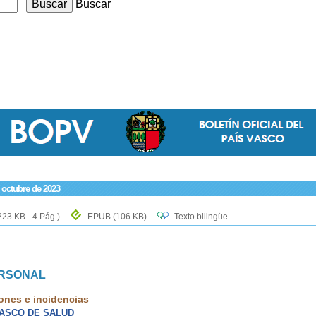
Buscar
e octubre de 2023
223 KB - 4 Pág.)
EPUB
(106 KB)
Texto bilingüe
ERSONAL
ones e incidencias
VASCO DE SALUD