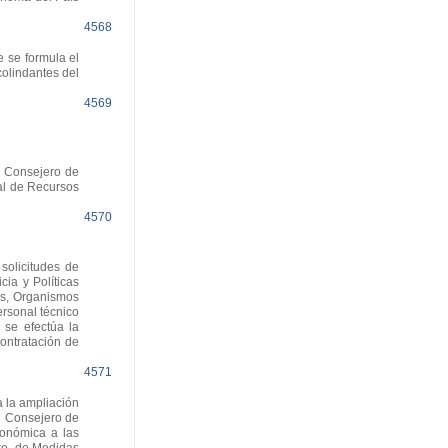
4568
 se formula el
colindantes del
4569
l Consejero de
ial de Recursos
4570
solicitudes de
ia y Políticas
es, Organismos
rsonal técnico
 se efectúa la
ontratación de
4571
 la ampliación
el Consejero de
conómica a las