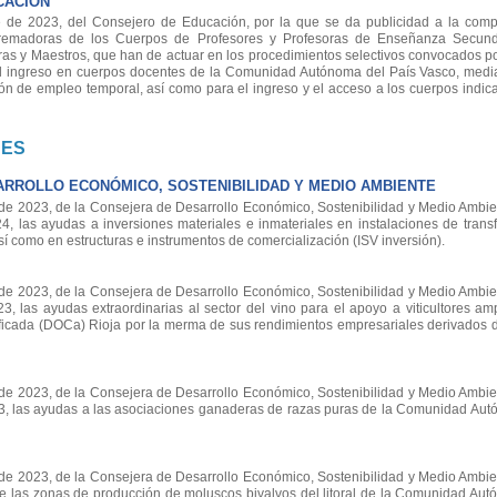
CACIÓN
e 2023, del Consejero de Educación, por la que se da publicidad a la comp
remadoras de los Cuerpos de Profesores y Profesoras de Enseñanza Secunda
ras y Maestros, que han de actuar en los procedimientos selectivos convocados p
el ingreso en cuerpos docentes de la Comunidad Autónoma del País Vasco, medi
ción de empleo temporal, así como para el ingreso y el acceso a los cuerpos indi
NES
RROLLO ECONÓMICO, SOSTENIBILIDAD Y MEDIO AMBIENTE
 2023, de la Consejera de Desarrollo Económico, Sostenibilidad y Medio Ambien
4, las ayudas a inversiones materiales e inmateriales en instalaciones de trans
 así como en estructuras e instrumentos de comercialización (ISV inversión).
 2023, de la Consejera de Desarrollo Económico, Sostenibilidad y Medio Ambien
, las ayudas extraordinarias al sector del vino para el apoyo a viticultores am
icada (DOCa) Rioja por la merma de sus rendimientos empresariales derivados d
 2023, de la Consejera de Desarrollo Económico, Sostenibilidad y Medio Ambien
3, las ayudas a las asociaciones ganaderas de razas puras de la Comunidad Aut
 2023, de la Consejera de Desarrollo Económico, Sostenibilidad y Medio Ambien
 de las zonas de producción de moluscos bivalvos del litoral de la Comunidad Au