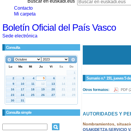
Buscar en euskadi.eus
Contacto
Mi carpeta
Boletín Oficial del País Vasco
Sede electrónica
Consulta
Sumario n.º
191
, jueves 5 d
Otros formatos:
PDF
(
Consulta simple
AUTORIDADES Y P
Nombramientos, situaci
OSAKIDETZA-SERVICIO 