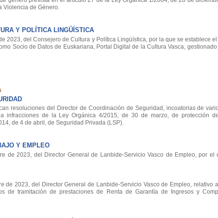
 de género prevista en el artículo 27 de la Ley Orgánica 1/2004, de 28 de diciem
la Violencia de Género.
RA Y POLÍTICA LINGÜÍSTICA
2023, del Consejero de Cultura y Política Lingüística, por la que se establece e
omo Socio de Datos de Euskariana, Portal Digital de la Cultura Vasca, gestionado 
s
URIDAD
can resoluciones del Director de Coordinación de Seguridad, incoatorias de vari
 a infracciones de la Ley Orgánica 4/2015, de 30 de marzo, de protección d
4, de 4 de abril, de Seguridad Privada (LSP).
BAJO Y EMPLEO
 de 2023, del Director General de Lanbide-Servicio Vasco de Empleo, por el q
de 2023, del Director General de Lanbide-Servicio Vasco de Empleo, relativo a 
tos de tramitación de prestaciones de Renta de Garantía de Ingresos y Comp