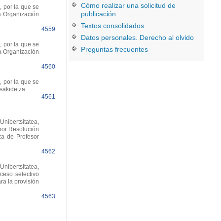
Cómo realizar una solicitud de
 por la que se
publicación
a Organización
Textos consolidados
4559
Datos personales. Derecho al olvido
 por la que se
Preguntas frecuentes
a Organización
4560
 por la que se
sakidetza.
4561
nibertsitatea,
 por Resolución
za de Profesor
4562
nibertsitatea,
ceso selectivo
a la provisión
4563