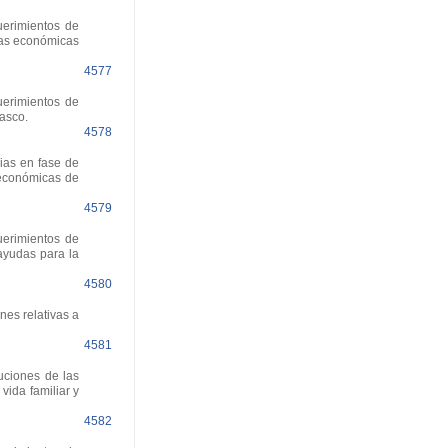
uerimientos de
das económicas
4577
uerimientos de
asco.
4578
ias en fase de
 económicas de
4579
uerimientos de
ayudas para la
4580
nes relativas a
4581
uciones de las
vida familiar y
4582