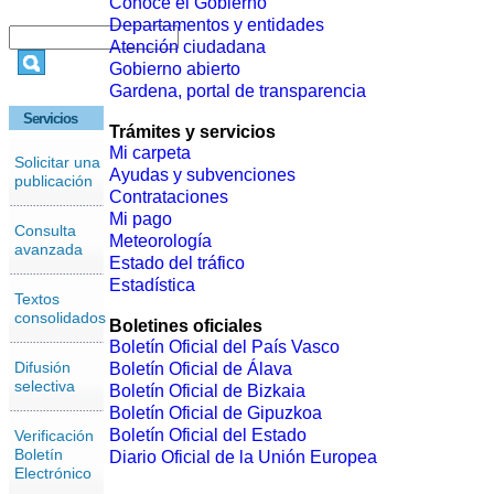
Conoce el Gobierno
Departamentos y entidades
Atención ciudadana
Gobierno abierto
Gardena, portal de transparencia
Servicios
Trámites y servicios
Mi carpeta
Solicitar una
Ayudas y subvenciones
publicación
Contrataciones
Mi pago
Consulta
Meteorología
avanzada
Estado del tráfico
Estadística
Textos
consolidados
Boletines oficiales
Boletín Oficial del País Vasco
Difusión
Boletín Oficial de Álava
selectiva
Boletín Oficial de Bizkaia
Boletín Oficial de Gipuzkoa
Boletín Oficial del Estado
Verificación
Boletín
Diario Oficial de la Unión Europea
Electrónico