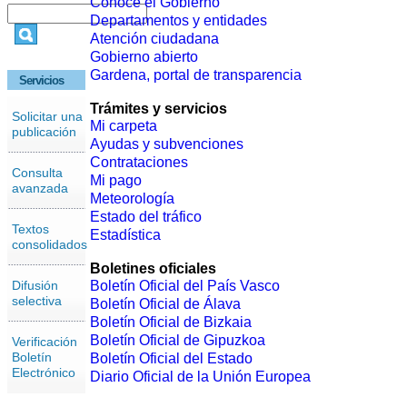
Conoce el Gobierno
Departamentos y entidades
Atención ciudadana
Gobierno abierto
Gardena, portal de transparencia
Servicios
Trámites y servicios
Solicitar una
Mi carpeta
publicación
Ayudas y subvenciones
Contrataciones
Consulta
Mi pago
avanzada
Meteorología
Estado del tráfico
Textos
Estadística
consolidados
Boletines oficiales
Difusión
Boletín Oficial del País Vasco
selectiva
Boletín Oficial de Álava
Boletín Oficial de Bizkaia
Boletín Oficial de Gipuzkoa
Verificación
Boletín
Boletín Oficial del Estado
Electrónico
Diario Oficial de la Unión Europea