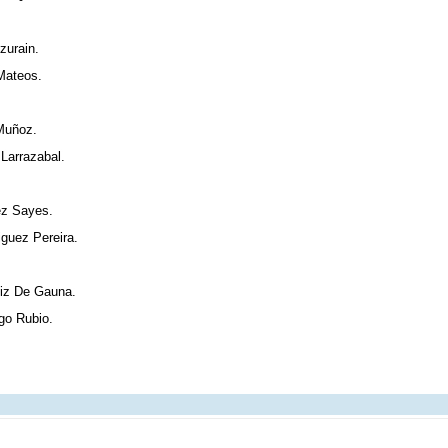
izurain.
Mateos.
Muñoz.
 Larrazabal.
ez Sayes.
iguez Pereira.
Ruiz De Gauna.
go Rubio.