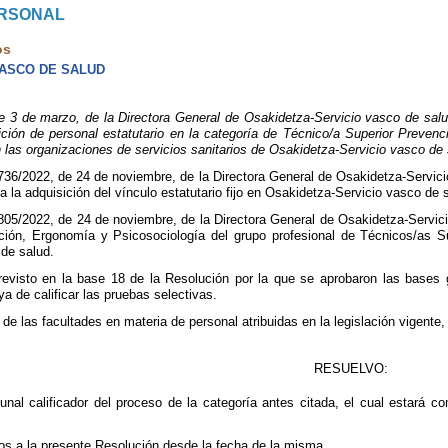
ERSONAL
os
VASCO DE SALUD
de marzo, de la Directora General de Osakidetza-Servicio vasco de salud, 
ición de personal estatutario en la categoría de Técnico/a Superior Preven
 las organizaciones de servicios sanitarios de Osakidetza-Servicio vasco de 
736/2022, de 24 de noviembre, de la Directora General de Osakidetza-Servici
a la adquisición del vínculo estatutario fijo en Osakidetza-Servicio vasco d
805/2022, de 24 de noviembre, de la Directora General de Osakidetza-Servici
ción, Ergonomía y Psicosociología del grupo profesional de Técnicos/as Su
de salud.
evisto en la base 18 de la Resolución por la que se aprobaron las bases 
ya de calificar las pruebas selectivas.
de las facultades en materia de personal atribuidas en la legislación vigente,
RESUELVO:
bunal calificador del proceso de la categoría antes citada, el cual estará
os a la presente Resolución desde la fecha de la misma.