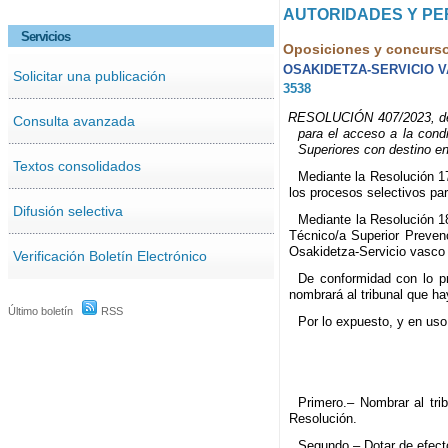
AUTORIDADES Y P
Servicios
Oposiciones y concurs
OSAKIDETZA-SERVICIO 
Solicitar una publicación
3538
RESOLUCIÓN 407/2023, de 3 
Consulta avanzada
para el acceso a la cond
Superiores con destino en
Textos consolidados
Mediante la Resolución 1
los procesos selectivos par
Difusión selectiva
Mediante la Resolución 1
Técnico/a Superior Preven
Osakidetza-Servicio vasco 
Verificación Boletín Electrónico
De conformidad con lo pr
nombrará al tribunal que ha
Último boletín
RSS
Por lo expuesto, y en uso 
Primero.– Nombrar al tri
Resolución.
Segundo.– Dotar de efect