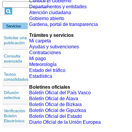
Conoce el Gobierno
Departamentos y entidades
Atención ciudadana
Gobierno abierto
Gardena, portal de transparencia
Servicios
Trámites y servicios
Solicitar una
Mi carpeta
publicación
Ayudas y subvenciones
Contrataciones
Consulta
Mi pago
avanzada
Meteorología
Estado del tráfico
Textos
Estadística
consolidados
Boletines oficiales
Difusión
Boletín Oficial del País Vasco
selectiva
Boletín Oficial de Álava
Boletín Oficial de Bizkaia
Boletín Oficial de Gipuzkoa
Verificación
Boletín
Boletín Oficial del Estado
Electrónico
Diario Oficial de la Unión Europea