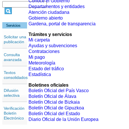
Conoce el Gobierno
Departamentos y entidades
Atención ciudadana
Gobierno abierto
Gardena, portal de transparencia
Servicios
Trámites y servicios
Solicitar una
Mi carpeta
publicación
Ayudas y subvenciones
Contrataciones
Consulta
Mi pago
avanzada
Meteorología
Estado del tráfico
Textos
Estadística
consolidados
Boletines oficiales
Difusión
Boletín Oficial del País Vasco
selectiva
Boletín Oficial de Álava
Boletín Oficial de Bizkaia
Boletín Oficial de Gipuzkoa
Verificación
Boletín
Boletín Oficial del Estado
Electrónico
Diario Oficial de la Unión Europea