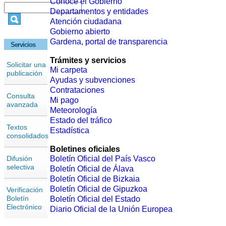
Conoce el Gobierno
Departamentos y entidades
Atención ciudadana
Gobierno abierto
Gardena, portal de transparencia
Servicios
Trámites y servicios
Solicitar una
Mi carpeta
publicación
Ayudas y subvenciones
Contrataciones
Consulta
Mi pago
avanzada
Meteorología
Estado del tráfico
Textos
Estadística
consolidados
Boletines oficiales
Difusión
Boletín Oficial del País Vasco
selectiva
Boletín Oficial de Álava
Boletín Oficial de Bizkaia
Boletín Oficial de Gipuzkoa
Verificación
Boletín
Boletín Oficial del Estado
Electrónico
Diario Oficial de la Unión Europea