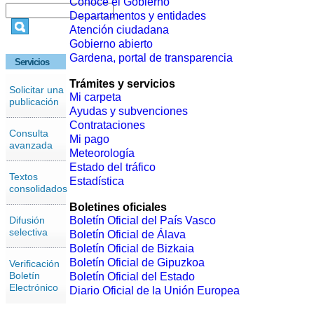
Conoce el Gobierno
Departamentos y entidades
Atención ciudadana
Gobierno abierto
Gardena, portal de transparencia
Servicios
Trámites y servicios
Solicitar una
Mi carpeta
publicación
Ayudas y subvenciones
Contrataciones
Consulta
Mi pago
avanzada
Meteorología
Estado del tráfico
Textos
Estadística
consolidados
Boletines oficiales
Difusión
Boletín Oficial del País Vasco
selectiva
Boletín Oficial de Álava
Boletín Oficial de Bizkaia
Boletín Oficial de Gipuzkoa
Verificación
Boletín
Boletín Oficial del Estado
Electrónico
Diario Oficial de la Unión Europea