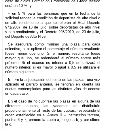
caso de ciclos Formación Profesional de Grado Básico
será un 10 %, y
– un 5 % para las personas que en la fecha de la
solicitud tengan la condición de deportista de alto nivel o
de alto rendimiento a que se refieren el Real Decreto
971/2007, de 13 de julio, sobre deportistas de alto nivel
y alto rendimiento y el Decreto 203/2010, de 20 de julio,
del Deporte de Alto Nivel.
Se asegurará como mínimo una plaza para cada
colectivo, si al aplicar el porcentaje el número resultante
fuese menor que uno. Si el número resultante fuese
mayor que uno, se redondeará al número entero más
próximo. Si el exceso es inferior a 0,5 se utilizará el
número inferior; si es mayor o igual a 0,5 se utilizará el
número siguiente.
5.– En la adjudicación del resto de las plazas, una vez
aplicado el párrafo anterior, se tendrán en cuenta las
cuotas contempladas para las distintas vías de acceso
en cada caso.
En el caso de no cubrirse las plazas en alguna de las
diferentes cuotas, las vacantes se distribuirán
proporcionalmente al resto de las cuotas, respetando el
orden establecido en el Anexo II – Instrucción tercera,
puntos 6 y 7, primero la cuota a, luego la b, y por último
la c.