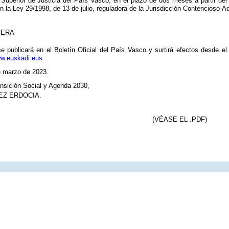
 Superior de Justicia del País Vasco, en el plazo de dos meses a partir del 
n la Ley 29/1998, de 13 de julio, reguladora de la Jurisdicción Contencioso-Ad
CERA
 publicará en el Boletín Oficial del País Vasco y surtirá efectos desde el
w.euskadi.eus
e marzo de 2023.
ansición Social y Agenda 2030,
EZ ERDOCIA.
(VÉASE EL .PDF)