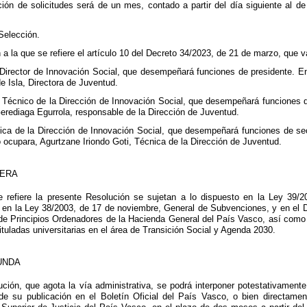
ión de solicitudes será de un mes, contado a partir del día siguiente al de 
Selección.
a la que se refiere el artículo 10 del Decreto 34/2023, de 21 de marzo, que v
, Director de Innovación Social, que desempeñará funciones de presidente. E
e Isla, Directora de Juventud.
Técnico de la Dirección de Innovación Social, que desempeñará funciones d
Gerediaga Egurrola, responsable de la Dirección de Juventud.
ica de la Dirección de Innovación Social, que desempeñará funciones de se
lo ocupara, Agurtzane Iriondo Goti, Técnica de la Dirección de Juventud.
MERA
 refiere la presente Resolución se sujetan a lo dispuesto en la Ley 39/2
 en la Ley 38/2003, de 17 de noviembre, General de Subvenciones, y en el De
de Principios Ordenadores de la Hacienda General del País Vasco, así como 
tuladas universitarias en el área de Transición Social y Agenda 2030.
UNDA
ución, que agota la vía administrativa, se podrá interponer potestativamen
l de su publicación en el Boletín Oficial del País Vasco, o bien directame