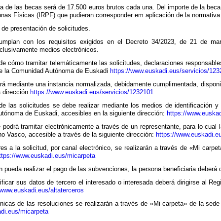
a de las becas será de 17.500 euros brutos cada una. Del importe de la beca
onas Físicas (IRPF) que pudieran corresponder em aplicación de la normativa
 de presentación de solicitudes.
mplan con los requisitos exigidos en el Decreto 34/2023, de 21 de marzo,
xclusivamente medios electrónicos.
de cómo tramitar telemáticamente las solicitudes, declaraciones responsables
 de la Comunidad Autónoma de Euskadi
https://www.euskadi.eus/servicios/12
zará mediante una instancia normalizada, debidamente cumplimentada, disponi
 dirección
https://www.euskadi.eus/servicios/1232101
 de las solicitudes se debe realizar mediante los medios de identificación y
tónoma de Euskadi, accesibles en la siguiente dirección:
https://www.euskad
e podrá tramitar electrónicamente a través de un representante, para lo cual 
o Vasco, accesible a través de la siguiente dirección:
https://www.euskadi.e
res a la solicitud, por canal electrónico, se realizarán a través de «Mi carp
ttps://www.euskadi.eus/micarpeta
n pueda realizar el pago de las subvenciones, la persona beneficiaria deberá
ficar sus datos de tercero el interesado o interesada deberá dirigirse al Reg
www.euskadi.eus/altaterceros
ónicas de las resoluciones se realizarán a través de «Mi carpeta» de la se
di.eus/micarpeta