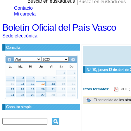
Buscar en euskadi.eus
Contacto
Mi carpeta
Boletín Oficial del País Vasco
Sede electrónica
Consulta
N.º
70
, jueves 13 de abril de 
Otros formatos:
PDF
(
El contenido de los otr
Consulta simple