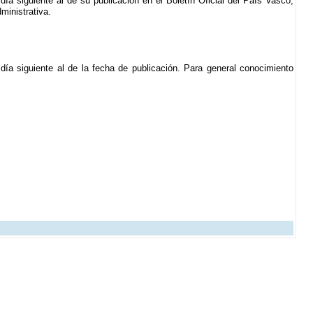
día siguiente al de su publicación en el Boletín Oficial del País Vasco,
ministrativa.
 día siguiente al de la fecha de publicación. Para general conocimiento