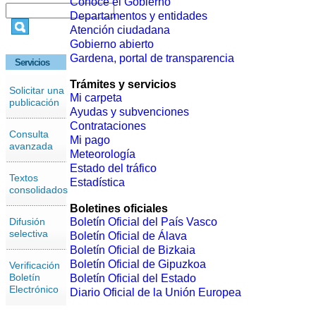
Conoce el Gobierno
Departamentos y entidades
Atención ciudadana
Gobierno abierto
Gardena, portal de transparencia
Servicios
Trámites y servicios
Solicitar una
Mi carpeta
publicación
Ayudas y subvenciones
Contrataciones
Consulta
Mi pago
avanzada
Meteorología
Estado del tráfico
Textos
Estadística
consolidados
Boletines oficiales
Difusión
Boletín Oficial del País Vasco
selectiva
Boletín Oficial de Álava
Boletín Oficial de Bizkaia
Boletín Oficial de Gipuzkoa
Verificación
Boletín
Boletín Oficial del Estado
Electrónico
Diario Oficial de la Unión Europea