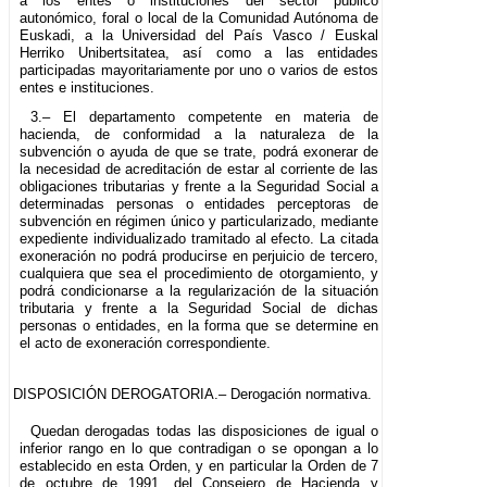
a los entes o instituciones del sector público
autonómico, foral o local de la Comunidad Autónoma de
Euskadi, a la Universidad del País Vasco / Euskal
Herriko Unibertsitatea, así como a las entidades
participadas mayoritariamente por uno o varios de estos
entes e instituciones.
3.– El departamento competente en materia de
hacienda, de conformidad a la naturaleza de la
subvención o ayuda de que se trate, podrá exonerar de
la necesidad de acreditación de estar al corriente de las
obligaciones tributarias y frente a la Seguridad Social a
determinadas personas o entidades perceptoras de
subvención en régimen único y particularizado, mediante
expediente individualizado tramitado al efecto. La citada
exoneración no podrá producirse en perjuicio de tercero,
cualquiera que sea el procedimiento de otorgamiento, y
podrá condicionarse a la regularización de la situación
tributaria y frente a la Seguridad Social de dichas
personas o entidades, en la forma que se determine en
el acto de exoneración correspondiente.
DISPOSICIÓN DEROGATORIA.– Derogación normativa.
Quedan derogadas todas las disposiciones de igual o
inferior rango en lo que contradigan o se opongan a lo
establecido en esta Orden, y en particular la Orden de 7
de octubre de 1991, del Consejero de Hacienda y