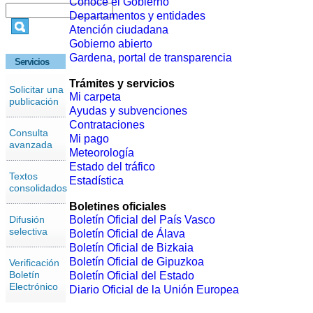
Conoce el Gobierno
Departamentos y entidades
Atención ciudadana
Gobierno abierto
Gardena, portal de transparencia
Servicios
Trámites y servicios
Solicitar una
Mi carpeta
publicación
Ayudas y subvenciones
Contrataciones
Consulta
Mi pago
avanzada
Meteorología
Estado del tráfico
Textos
Estadística
consolidados
Boletines oficiales
Difusión
Boletín Oficial del País Vasco
selectiva
Boletín Oficial de Álava
Boletín Oficial de Bizkaia
Boletín Oficial de Gipuzkoa
Verificación
Boletín
Boletín Oficial del Estado
Electrónico
Diario Oficial de la Unión Europea