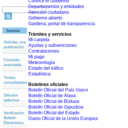
Conoce el Gobierno
Departamentos y entidades
Atención ciudadana
Gobierno abierto
Gardena, portal de transparencia
Servicios
Trámites y servicios
Mi carpeta
Solicitar una
Ayudas y subvenciones
publicación
Contrataciones
Mi pago
Consulta
Meteorología
avanzada
Estado del tráfico
Estadística
Textos
consolidados
Boletines oficiales
Boletín Oficial del País Vasco
Difusión
Boletín Oficial de Álava
selectiva
Boletín Oficial de Bizkaia
Boletín Oficial de Gipuzkoa
Boletín Oficial del Estado
Verificación
Boletín
Diario Oficial de la Unión Europea
Electrónico