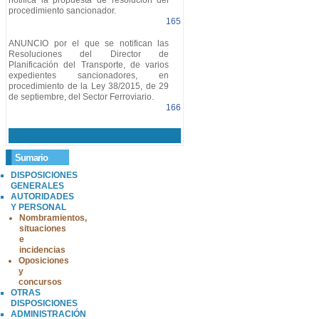
notifica la propuesta de resolución del
procedimiento sancionador.
165
ANUNCIO por el que se notifican las
Resoluciones del Director de
Planificación del Transporte, de varios
expedientes sancionadores, en
procedimiento de la Ley 38/2015, de 29
de septiembre, del Sector Ferroviario.
166
Sumario
DISPOSICIONES
GENERALES
AUTORIDADES
Y PERSONAL
Nombramientos,
situaciones
e
incidencias
Oposiciones
y
concursos
OTRAS
DISPOSICIONES
ADMINISTRACIÓN