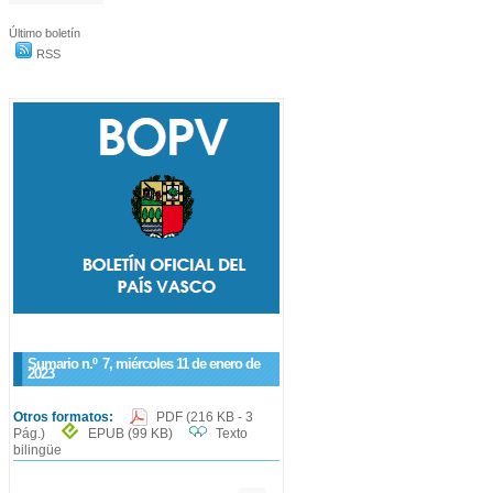
Último boletín
RSS
Sumario n.º
7
, miércoles 11 de enero de
2023
Otros formatos:
PDF
(216 KB - 3
Pág.)
EPUB
(99 KB)
Texto
bilingüe