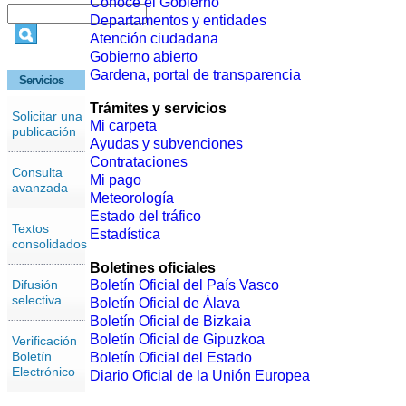
Conoce el Gobierno
Departamentos y entidades
Atención ciudadana
Gobierno abierto
Gardena, portal de transparencia
Servicios
Trámites y servicios
Solicitar una
Mi carpeta
publicación
Ayudas y subvenciones
Contrataciones
Consulta
Mi pago
avanzada
Meteorología
Estado del tráfico
Textos
Estadística
consolidados
Boletines oficiales
Difusión
Boletín Oficial del País Vasco
selectiva
Boletín Oficial de Álava
Boletín Oficial de Bizkaia
Boletín Oficial de Gipuzkoa
Verificación
Boletín
Boletín Oficial del Estado
Electrónico
Diario Oficial de la Unión Europea