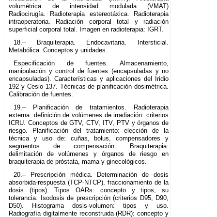
volumétrica de intensidad modulada (VMAT)
Radiocirugía. Radioterapia estereotáxica. Radioterapia
intraoperatoria. Radiación corporal total y radiación
superficial corporal total. Imagen en radioterapia: IGRT.
18.– Braquiterapia. Endocavitaria. Intersticial.
Metabólica. Conceptos y unidades.
Especificación de fuentes. Almacenamiento,
manipulación y control de fuentes (encapsuladas y no
encapsuladas). Características y aplicaciones del Iridio
192 y Cesio 137. Técnicas de planificación dosimétrica.
Calibración de fuentes.
19.– Planificación de tratamientos. Radioterapia
externa: definición de volúmenes de irradiación: criterios
ICRU. Conceptos de GTV, CTV, ITV, PTV y órganos de
riesgo. Planificación del tratamiento: elección de la
técnica y uso de: cuñas, bolus, compensadores y
segmentos de compensación. Braquiterapia:
delimitación de volúmenes y órganos de riesgo en
braquiterapia de próstata, mama y ginecológicos.
20.– Prescripción médica. Determinación de dosis
absorbida-respuesta (TCP-NTCP), fraccionamiento de la
dosis (tipos). Tipos OARs: concepto y tipos, su
tolerancia. Isodosis de prescripción (criterios D95, D90,
D50). Histograma dosis-volumen: tipos y uso.
Radiografía digitalmente reconstruida (RDR): concepto y