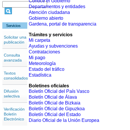
Conoce el Gobierno
Departamentos y entidades
Atención ciudadana
Gobierno abierto
Gardena, portal de transparencia
Servicios
Trámites y servicios
Solicitar una
Mi carpeta
publicación
Ayudas y subvenciones
Contrataciones
Consulta
Mi pago
avanzada
Meteorología
Estado del tráfico
Textos
Estadística
consolidados
Boletines oficiales
Difusión
Boletín Oficial del País Vasco
selectiva
Boletín Oficial de Álava
Boletín Oficial de Bizkaia
Boletín Oficial de Gipuzkoa
Verificación
Boletín
Boletín Oficial del Estado
Electrónico
Diario Oficial de la Unión Europea