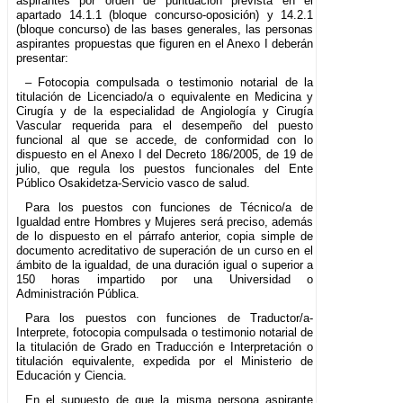
aspirantes por orden de puntuación prevista en el
apartado 14.1.1 (bloque concurso-oposición) y 14.2.1
(bloque concurso) de las bases generales, las personas
aspirantes propuestas que figuren en el Anexo I deberán
presentar:
– Fotocopia compulsada o testimonio notarial de la
titulación de Licenciado/a o equivalente en Medicina y
Cirugía y de la especialidad de Angiología y Cirugía
Vascular requerida para el desempeño del puesto
funcional al que se accede, de conformidad con lo
dispuesto en el Anexo I del Decreto 186/2005, de 19 de
julio, que regula los puestos funcionales del Ente
Público Osakidetza-Servicio vasco de salud.
Para los puestos con funciones de Técnico/a de
Igualdad entre Hombres y Mujeres será preciso, además
de lo dispuesto en el párrafo anterior, copia simple de
documento acreditativo de superación de un curso en el
ámbito de la igualdad, de una duración igual o superior a
150 horas impartido por una Universidad o
Administración Pública.
Para los puestos con funciones de Traductor/a-
Interprete, fotocopia compulsada o testimonio notarial de
la titulación de Grado en Traducción e Interpretación o
titulación equivalente, expedida por el Ministerio de
Educación y Ciencia.
En el supuesto de que la misma persona aspirante