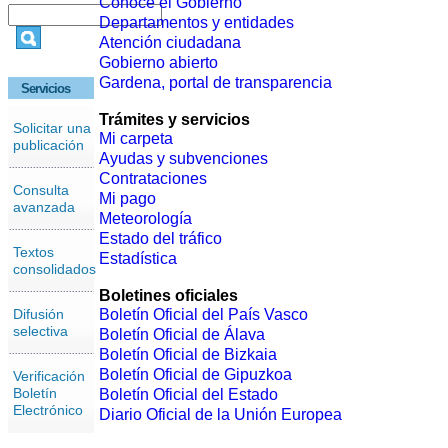
Conoce el Gobierno
Departamentos y entidades
Atención ciudadana
Gobierno abierto
Gardena, portal de transparencia
Servicios
Trámites y servicios
Solicitar una
Mi carpeta
publicación
Ayudas y subvenciones
Contrataciones
Consulta
Mi pago
avanzada
Meteorología
Estado del tráfico
Textos
Estadística
consolidados
Boletines oficiales
Difusión
Boletín Oficial del País Vasco
selectiva
Boletín Oficial de Álava
Boletín Oficial de Bizkaia
Boletín Oficial de Gipuzkoa
Verificación
Boletín
Boletín Oficial del Estado
Electrónico
Diario Oficial de la Unión Europea