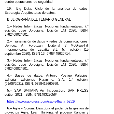
centro operaciones de seguridad.
19.– Big Data. Ciclo de la analítica de datos.
Estrategia. Arquitecturas de datos.
BIBLIOGRAFÍA DEL TEMARIO GENERAL
1.– Redes Informáticas. Nociones fundamentales. 7.ª
edición. José Dordoigne. Edición ENI 2020. ISBN:
9782409024801.
2.– Transmisión de datos y redes de comunicaciones.
Behrouz A. Forouzan. Editorial ? McGraw-Hill
Interamericana de España S.L. 5.º edición (15
septiembre 2020). ISBN-13: 9788448620714.
3.– Redes Informáticas. Nociones fundamentales. 7.ª
edición. José Dordoigne. Edición ENI 2020. ISBN:
9782409024801.
4.– Bases de datos. Antonio Postigo Palacios.
Editorial Ediciones Paraninfo, S.A. 1.ª edición.
(01/06/2021). ISBN: 9788413660769.
5.– SAP S/4HANA An Introduction. SAP PRESS
edition 2021. ISBN: 9781493220564.
https://www.sap-press.com/sap-s4hana_5232/
6.– Agile y Scrum: Descubra el poder de la gestión de
proyectos Agile, Lean Thinking, el proceso Kanban y